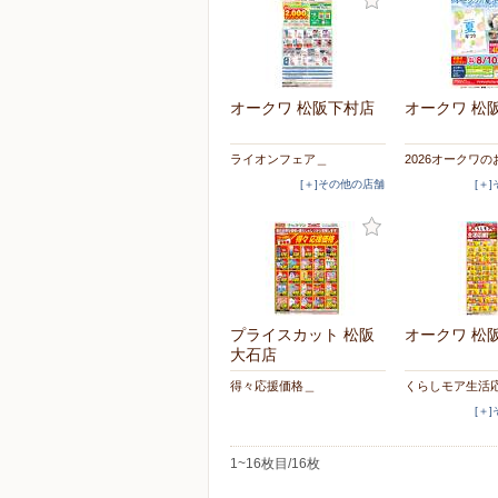
オークワ 松阪下村店
オークワ 松
ライオンフェア＿
2026オークワの
[＋]その他の店舗
[＋
プライスカット 松阪
オークワ 松
大石店
得々応援価格＿
くらしモア生活
[＋
1~16枚目/16枚