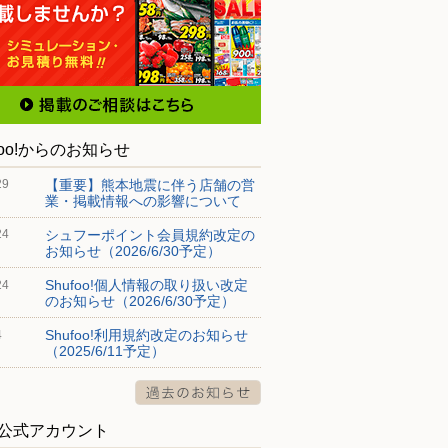
foo!からのお知らせ
【重要】熊本地震に伴う店舗の営
29
業・掲載情報への影響について
ンフラワー店
マックスバリュ郷津店
イオン
シュフーポイント会員規約改定の
24
市大黒田町522
〒515-0002 三重県松阪市郷津町204-1
〒515-
お知らせ（2026/6/30予定）
Shufoo!個人情報の取り扱い改定
24
のお知らせ（2026/6/30予定）
Shufoo!利用規約改定のお知らせ
4
（2025/6/11予定）
S公式アカウント