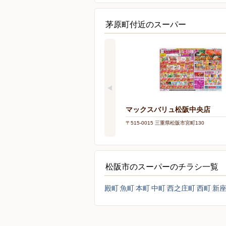
茅原町付近のスーパー
マックスバリュ松阪中央店
〒515-0015 三重県松阪市宮町130
松阪市のスーパーのチラシ一覧
殿町
魚町
本町
中町
西之庄町
西町
新