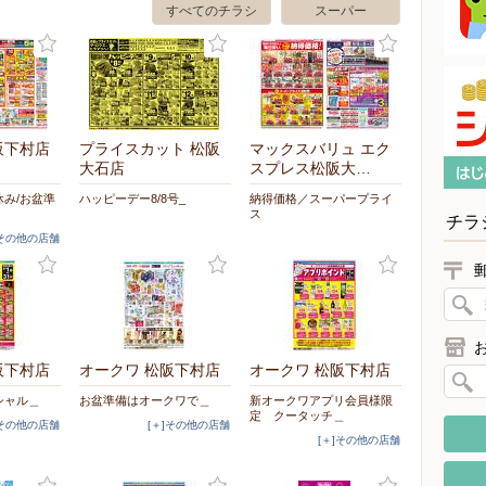
すべてのチラシ
スーパー
阪下村店
プライスカット 松阪
マックスバリュ エク
大石店
スプレス松阪大…
み/お盆準
ハッピーデー8/8号_
納得価格／スーパープライ
ス
チラ
]その他の店舗
阪下村店
オークワ 松阪下村店
オークワ 松阪下村店
シャル＿
お盆準備はオークワで＿
新オークワアプリ会員様限
定 クータッチ＿
]その他の店舗
[＋]その他の店舗
[＋]その他の店舗