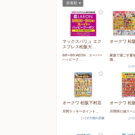
新着順
マックスバリュ エク
オークワ 松
スプレス松阪大…
8/8〜8/9 iAEON スーパー
家族で過ごす夏休
ハッピーク…
備＿
[＋
オークワ 松阪下村店
オークワ 松
月間ラッキーポイント＿
月間得だ値スペ
[＋]その他の店舗
[＋