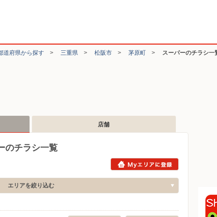
都道府県から探す
>
三重県
>
松阪市
>
茅原町
>
スーパーのチラシ一
店舗
ーのチラシ一覧
エリアを絞り込む