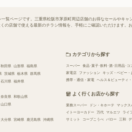
シ一覧ページです。三重県松阪市茅原町周辺店舗のお得なセールやキャ
ではお近くの店舗で使える最新のチラシ情報を、手軽にご確認いただけます
カテゴリから探す
スーパー
食品･菓子･飲料･酒･日用品･コ
秋田県
山形県
福島県
家電店
ファッション
キッズ・ベビー・
県
茨城県
栃木県
群馬県
携帯・通信・家電
ヘルス＆ビューティ・
石川県
福井県
よく行くお店から探す
奈良県
和歌山県
山口県
業務スーパー
ドン・キホーテ
マックス
イトーヨーカドー
万代
マルエツ
ライ
サミット
コープこうべ
バロー
三和
デ
大分県
宮崎県
鹿児島県
沖縄県