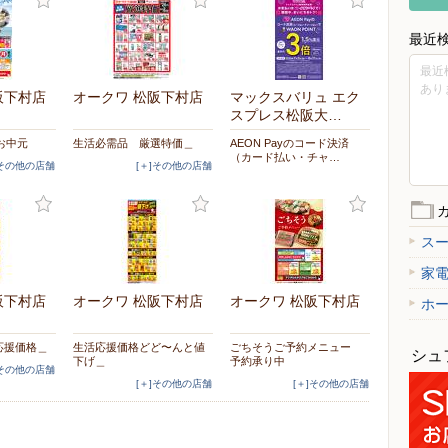
最近
最近
あり
阪下村店
オークワ 松阪下村店
マックスバリュ エク
スプレス松阪大…
お中元
生活必需品 厳選特価＿
AEON Payのコード決済
（カード払い・チャ…
]その他の店舗
[＋]その他の店舗
ス
家
阪下村店
オークワ 松阪下村店
オークワ 松阪下村店
ホ
応援価格＿
生活応援価格どど〜んと値
ごちそうご予約メニュー
シュ
下げ＿
予約承り中
]その他の店舗
[＋]その他の店舗
[＋]その他の店舗