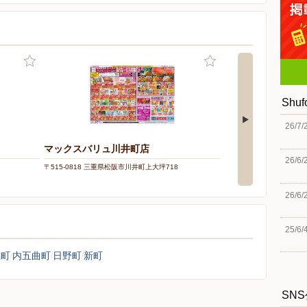
Shu
26/7/
マックスバリュ川井町店
マックスバリュサ
26/6/
〒515-0818 三重県松阪市川井町上大坪718
〒515-0063 三重県松阪
26/6/
25/6/
座町
内五曲町
日野町
新町
SN