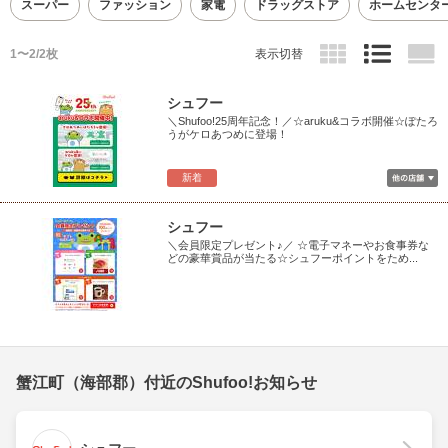
スーパー
ファッション
家電
ドラッグストア
ホームセンタ
1〜2/2枚
表示切替
シュフー
＼Shufoo!25周年記念！／☆aruku&コラボ開催☆ぽたろ
うがケロあつめに登場！
新着
シュフー
＼会員限定プレゼント♪／ ☆電子マネーやお食事券な
どの豪華賞品が当たる☆シュフーポイントをため...
蟹江町（海部郡）付近のShufoo!お知らせ