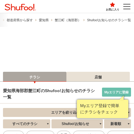
お気に入り
）
都道府県から探す
愛知県
蟹江町（海部郡）
Shufoo!お知らせのチラシ一覧
チラシ
店舗
愛知県海部郡蟹江町のShufoo!お知らせのチラシ
Myエリアに登録
一覧
Myエリア登録で簡単
にチラシをチェック
エリアを絞り込む
すべてのチラシ
Shufoo!お知らせ
新着順