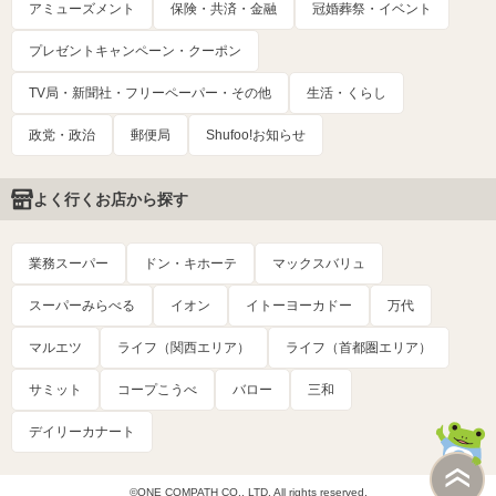
アミューズメント
保険・共済・金融
冠婚葬祭・イベント
プレゼントキャンペーン・クーポン
TV局・新聞社・フリーペーパー・その他
生活・くらし
政党・政治
郵便局
Shufoo!お知らせ
よく行くお店から探す
業務スーパー
ドン・キホーテ
マックスバリュ
スーパーみらべる
イオン
イトーヨーカドー
万代
マルエツ
ライフ（関西エリア）
ライフ（首都圏エリア）
サミット
コープこうべ
バロー
三和
デイリーカナート
©ONE COMPATH CO., LTD. All rights reserved.