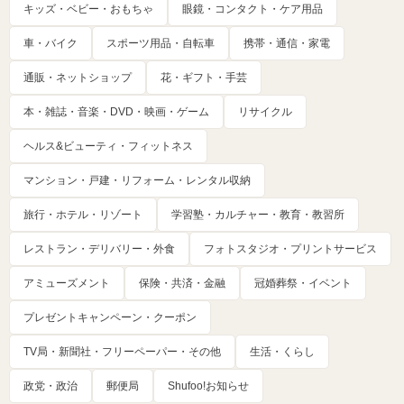
キッズ・ベビー・おもちゃ
眼鏡・コンタクト・ケア用品
車・バイク
スポーツ用品・自転車
携帯・通信・家電
通販・ネットショップ
花・ギフト・手芸
本・雑誌・音楽・DVD・映画・ゲーム
リサイクル
ヘルス&ビューティ・フィットネス
マンション・戸建・リフォーム・レンタル収納
旅行・ホテル・リゾート
学習塾・カルチャー・教育・教習所
レストラン・デリバリー・外食
フォトスタジオ・プリントサービス
アミューズメント
保険・共済・金融
冠婚葬祭・イベント
プレゼントキャンペーン・クーポン
TV局・新聞社・フリーペーパー・その他
生活・くらし
政党・政治
郵便局
Shufoo!お知らせ