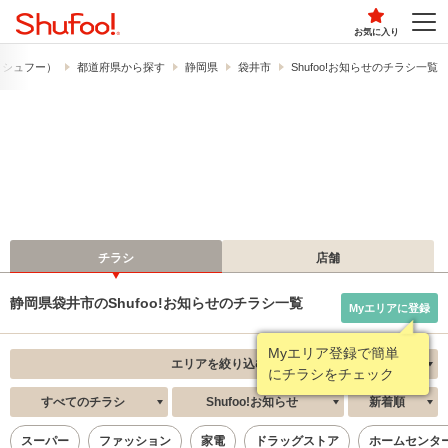
お気に入り
!​（シュフー）
都道府県から探す
静岡県
袋井市
Shufoo!お知らせのチラシ一覧
チラシ
店舗
静岡県袋井市のShufoo!お知らせのチラシ一覧
Myエリアに登録
Myエリア登録で簡単
エリアを絞り込む
にチラシをチェック
すべてのチラシ
Shufoo!お知らせ
新着順
スーパー
ファッション
家電
ドラッグストア
ホームセンタ