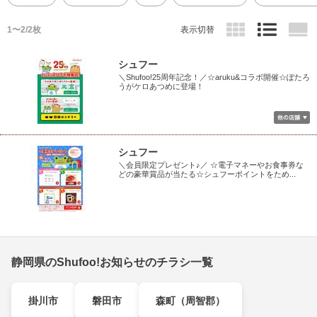
1〜2/2枚
表示切替
シュフー
＼Shufoo!25周年記念！／☆aruku&コラボ開催☆ぽたろ
うがケロあつめに登場！
シュフー
＼会員限定プレゼント♪／ ☆電子マネーやお食事券な
どの豪華賞品が当たる☆シュフーポイントをため...
静岡県のShufoo!お知らせのチラシ一覧
掛川市
磐田市
森町（周智郡）