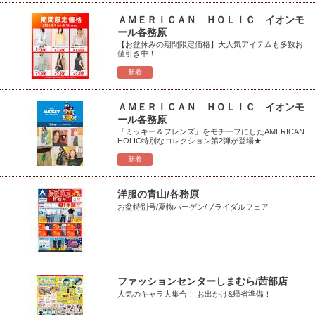
ＡＭＥＲＩＣＡＮ ＨＯＬＩＣ イオンモ
ール各務原
【お盆休みの期間限定価格】大人気アイテムも多数お
値引き中！
新着
ＡＭＥＲＩＣＡＮ ＨＯＬＩＣ イオンモ
ール各務原
『ミッキー＆フレンズ』をモチーフにしたAMERICAN
HOLIC特別なコレクション第2弾が登場★
新着
洋服の青山/各務原
お盆特別号/夏物バーゲン/ブライダルフェア
ファッションセンターしまむら/茜部店
人気のキャラ大集合！ お出かけ&帰省準備！