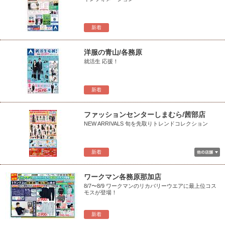
新着
洋服の青山/各務原
就活生 応援！
新着
ファッションセンターしまむら/茜部店
NEW ARRIVALS 旬を先取りトレンドコレクション
新着
ワークマン各務原那加店
8/7〜8/9 ワークマンのリカバリーウエアに最上位コス
モスが登場！
新着