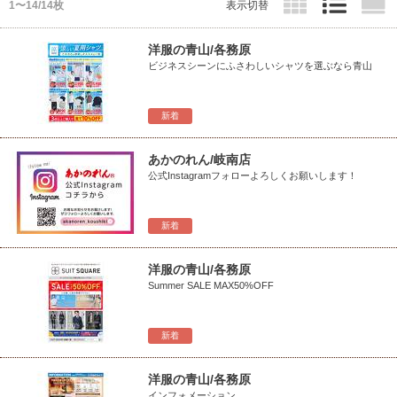
1〜14/14枚
表示切替
洋服の青山/各務原
ビジネスシーンにふさわしいシャツを選ぶなら青山
新着
あかのれん/岐南店
公式Instagramフォローよろしくお願いします！
新着
洋服の青山/各務原
Summer SALE MAX50%OFF
新着
洋服の青山/各務原
インフォメーション