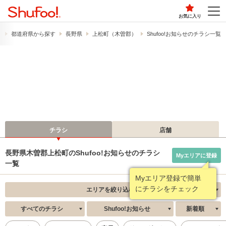
お気に入り
）
都道府県から探す
長野県
上松町（木曽郡）
Shufoo!お知らせのチラシ一覧
チラシ
店舗
長野県木曽郡上松町のShufoo!お知らせのチラシ
Myエリアに登録
一覧
Myエリア登録で簡単
にチラシをチェック
エリアを絞り込む
すべてのチラシ
Shufoo!お知らせ
新着順