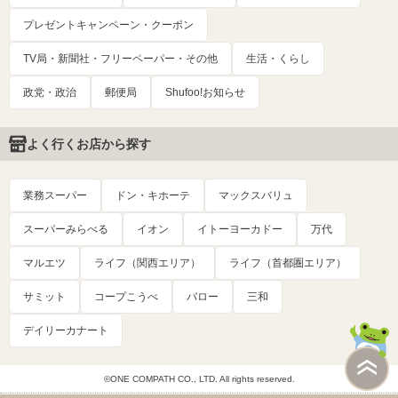
プレゼントキャンペーン・クーポン
TV局・新聞社・フリーペーパー・その他
生活・くらし
政党・政治
郵便局
Shufoo!お知らせ
よく行くお店から探す
業務スーパー
ドン・キホーテ
マックスバリュ
スーパーみらべる
イオン
イトーヨーカドー
万代
マルエツ
ライフ（関西エリア）
ライフ（首都圏エリア）
サミット
コープこうべ
バロー
三和
デイリーカナート
©ONE COMPATH CO., LTD. All rights reserved.