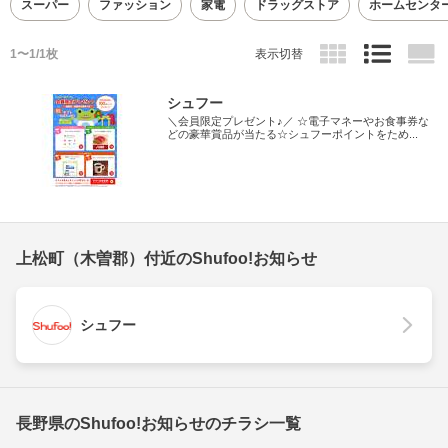
スーパー
ファッション
家電
ドラッグストア
ホームセンタ
1〜1/1枚
表示切替
シュフー
＼会員限定プレゼント♪／ ☆電子マネーやお食事券な
どの豪華賞品が当たる☆シュフーポイントをため...
上松町（木曽郡）付近のShufoo!お知らせ
シュフー
長野県のShufoo!お知らせのチラシ一覧