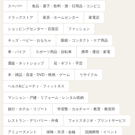
スーパー
食品・菓子・飲料・酒・日用品・コンビニ
ドラッグストア
家具・ホームセンター
家電店
ショッピングセンター・百貨店
ファッション
キッズ・ベビー・おもちゃ
眼鏡・コンタクト・ケア用品
車・バイク
スポーツ用品・自転車
携帯・通信・家電
通販・ネットショップ
花・ギフト・手芸
本・雑誌・音楽・DVD・映画・ゲーム
リサイクル
ヘルス&ビューティ・フィットネス
マンション・戸建・リフォーム・レンタル収納
旅行・ホテル・リゾート
学習塾・カルチャー・教育・教習所
レストラン・デリバリー・外食
フォトスタジオ・プリントサービス
アミューズメント
保険・共済・金融
冠婚葬祭・イベント