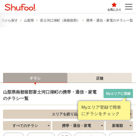
お気に入り
府県から探す
山梨県
富士河口湖町（南都留郡）
携帯・通信・家電のチラシ一覧
チラシ
店舗
山梨県南都留郡富士河口湖町の携帯・通信・家電
Myエリアに登録
のチラシ一覧
Myエリア登録で簡単
にチラシをチェック
エリアを絞り込む
すべてのチラシ
携帯・通信・家電
新着順