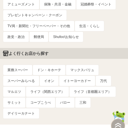
アミューズメント
保険・共済・金融
冠婚葬祭・イベント
プレゼントキャンペーン・クーポン
TV局・新聞社・フリーペーパー・その他
生活・くらし
政党・政治
郵便局
Shufoo!お知らせ
よく行くお店から探す
業務スーパー
ドン・キホーテ
マックスバリュ
スーパーみらべる
イオン
イトーヨーカドー
万代
マルエツ
ライフ（関西エリア）
ライフ（首都圏エリア）
サミット
コープこうべ
バロー
三和
デイリーカナート