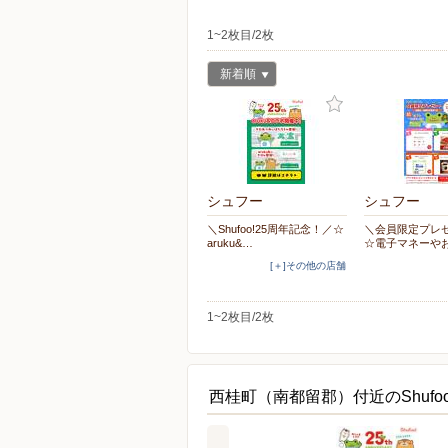
1~2枚目/2枚
新着順
シュフー
シュフー
＼Shufoo!25周年記念！／☆
＼会員限定プレ
aruku&…
☆電子マネーや
[＋]その他の店舗
1~2枚目/2枚
西桂町（南都留郡）付近のShufo