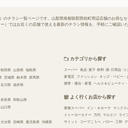
知らせ）のチラシ一覧ページです。山梨県南都留郡西桂町周辺店舗のお得な
（シュフー）ではお近くの店舗で使える最新のチラシ情報を、手軽にご確認
カテゴリから探す
スーパー
食品･菓子･飲料･酒･日用品･コ
秋田県
山形県
福島県
家電店
ファッション
キッズ・ベビー・
県
茨城県
栃木県
群馬県
携帯・通信・家電
ヘルス＆ビューティ・
石川県
福井県
よく行くお店から探す
奈良県
和歌山県
山口県
業務スーパー
ドン・キホーテ
マックス
イトーヨーカドー
万代
マルエツ
ライ
サミット
コープこうべ
バロー
三和
デ
大分県
宮崎県
鹿児島県
沖縄県