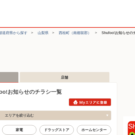
都道府県から探す
>
山梨県
>
西桂町（南都留郡）
>
Shufoo!お知らせ
店舗
oo!お知らせのチラシ一覧
エリアを絞り込む
家電
ドラッグストア
ホームセンター