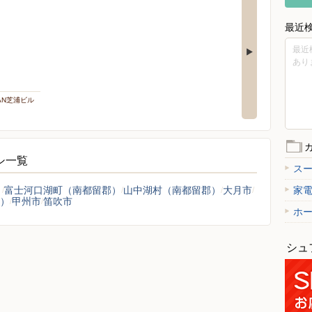
最近
最近
あり
PAN芝浦ビル
ラシ一覧
ス
）
富士河口湖町（南都留郡）
山中湖村（南都留郡）
大月市
家
）
甲州市
笛吹市
ホ
シュ