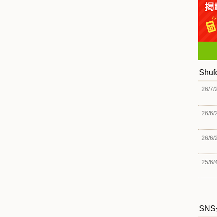
Shu
26/7/
26/6/
26/6/
25/6/
SN