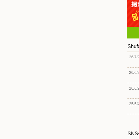
Shu
26/7/
26/6/
26/6/
25/6/
SN