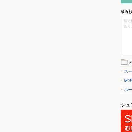
最近
最近
あり
ス
家
ホ
シュ