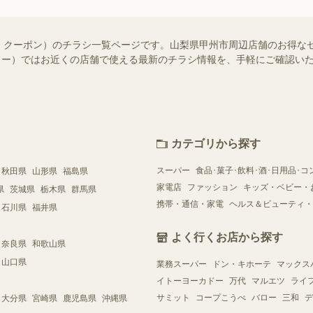
・クーポン）のチラシ一覧ページです。山梨県甲州市周辺店舗のお得な
（シュフー）ではお近くの店舗で使える最新のチラシ情報を、手軽にご確認
カテゴリから探す
スーパー
食品･菓子･飲料･酒･日用品･コ
秋田県
山形県
福島県
家電店
ファッション
キッズ・ベビー・
県
茨城県
栃木県
群馬県
携帯・通信・家電
ヘルス＆ビューティ・
石川県
福井県
よく行くお店から探す
奈良県
和歌山県
山口県
業務スーパー
ドン・キホーテ
マックス
イトーヨーカドー
万代
マルエツ
ライ
サミット
コープこうべ
バロー
三和
デ
大分県
宮崎県
鹿児島県
沖縄県