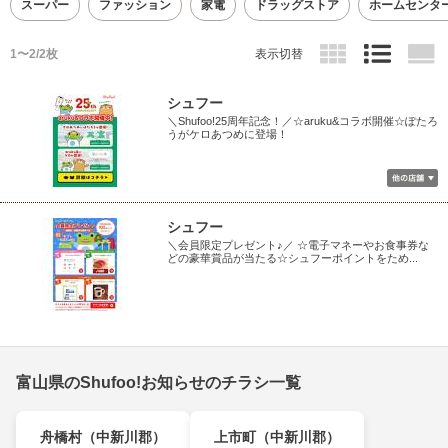
スーパー
ファッション
家電
ドラッグストア
ホームセンタ
1〜2/2枚
表示切替
シュフー
＼Shufoo!25周年記念！／☆aruku&コラボ開催☆ぽたろ
うがケロあつめに登場！
シュフー
＼会員限定プレゼント♪／ ☆電子マネーやお食事券な
どの豪華賞品が当たる☆シュフーポイントをため...
富山県のShufoo!お知らせのチラシ一覧
舟橋村（中新川郡）
上市町（中新川郡）