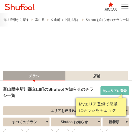
お気に入り
都道府県から探す
富山県
立山町（中新川郡）
Shufoo!お知らせのチラシ一覧
チラシ
店舗
富山県中新川郡立山町のShufoo!お知らせのチラ
Myエリアに登録
シ一覧
Myエリア登録で簡単
にチラシをチェック
エリアを絞り込む
すべてのチラシ
Shufoo!お知らせ
新着順