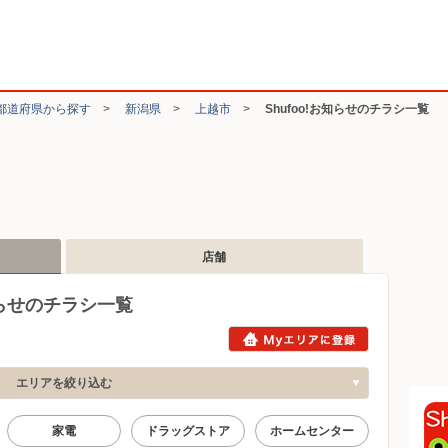
都道府県から探す
>
新潟県
>
上越市
>
Shufoo!お知らせのチラシ一覧
店舗
知らせのチラシ一覧
エリアを絞り込む
家電
ドラッグストア
ホームセンター