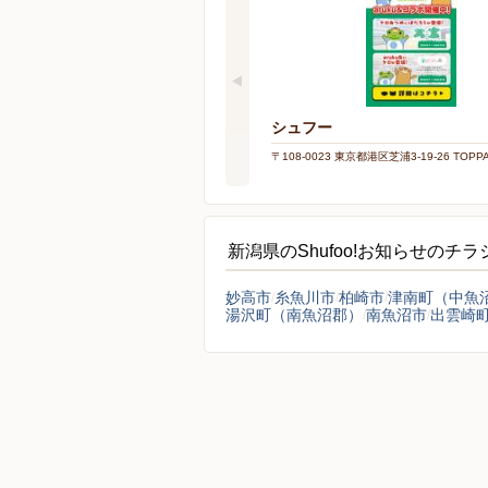
シュフー
〒108-0023 東京都港区芝浦3-19-26 TOP
新潟県のShufoo!お知らせのチ
妙高市
糸魚川市
柏崎市
津南町（中魚
湯沢町（南魚沼郡）
南魚沼市
出雲崎