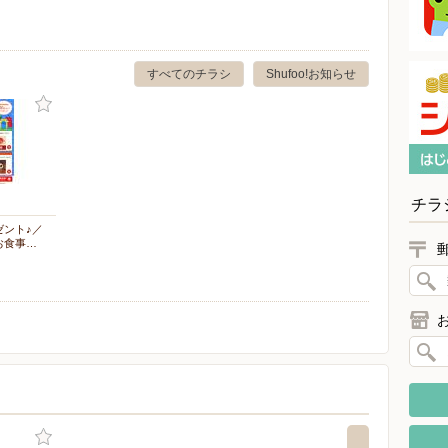
すべてのチラシ
Shufoo!お知らせ
チラ
ゼント♪／
お食事…