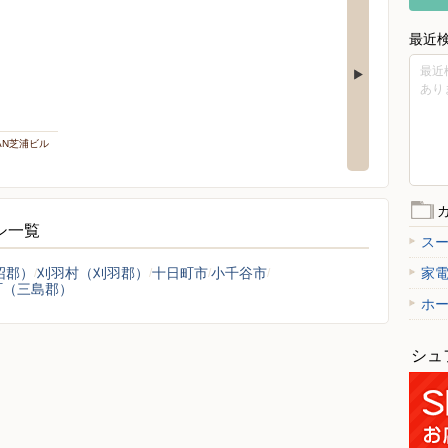
最近
最近
あり
PAN芝浦ビル
ラシ一覧
ス
沼郡）
刈羽村（刈羽郡）
十日町市
小千谷市
家
町（三島郡）
ホ
シュ