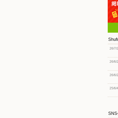
Shu
26/7/
26/6/
26/6/
25/6/
SN