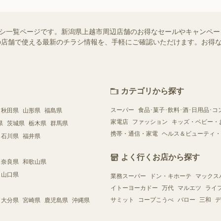
のチラシ一覧ページです。新潟県上越市周辺店舗のお得なセールやキャンペ
お近くの店舗で使える最新のチラシ情報を、手軽にご確認いただけます。お
カテゴリから探す
スーパー
食品･菓子･飲料･酒･日用品･コ
秋田県
山形県
福島県
家電店
ファッション
キッズ・ベビー・
県
茨城県
栃木県
群馬県
携帯・通信・家電
ヘルス＆ビューティ・
石川県
福井県
よく行くお店から探す
奈良県
和歌山県
山口県
業務スーパー
ドン・キホーテ
マックス
イトーヨーカドー
万代
マルエツ
ライ
サミット
コープこうべ
バロー
三和
デ
大分県
宮崎県
鹿児島県
沖縄県