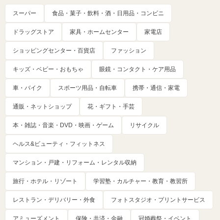
スーパー
食品・菓子・飲料・酒・日用品・コンビニ
ドラッグストア
家具・ホームセンター
家電店
ショッピングセンター・百貨店
ファッション
キッズ・ベビー・おもちゃ
眼鏡・コンタクト・ケア用品
車・バイク
スポーツ用品・自転車
携帯・通信・家電
通販・ネットショップ
花・ギフト・手芸
本・雑誌・音楽・DVD・映画・ゲーム
リサイクル
ヘルス&ビューティ・フィットネス
マンション・戸建・リフォーム・レンタル収納
旅行・ホテル・リゾート
学習塾・カルチャー・教育・教習所
レストラン・デリバリー・外食
フォトスタジオ・プリントサービス
アミューズメント
保険・共済・金融
冠婚葬祭・イベント