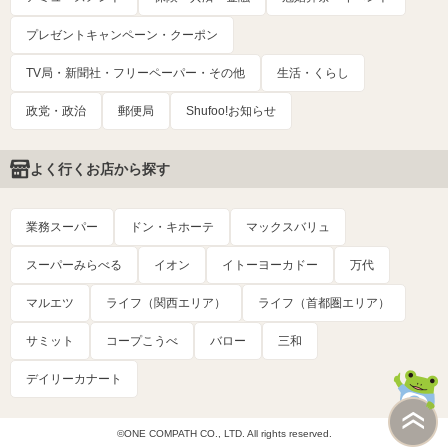
プレゼントキャンペーン・クーポン
TV局・新聞社・フリーペーパー・その他
生活・くらし
政党・政治
郵便局
Shufoo!お知らせ
よく行くお店から探す
業務スーパー
ドン・キホーテ
マックスバリュ
スーパーみらべる
イオン
イトーヨーカドー
万代
マルエツ
ライフ（関西エリア）
ライフ（首都圏エリア）
サミット
コープこうべ
バロー
三和
デイリーカナート
©ONE COMPATH CO., LTD. All rights reserved.