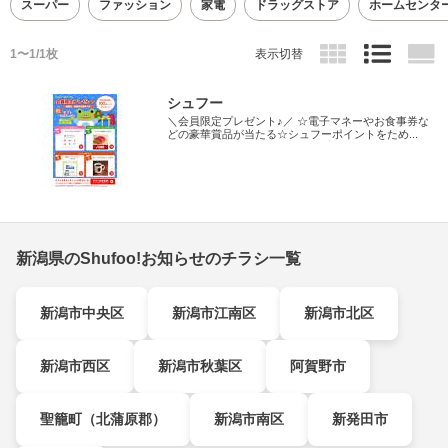
スーパー
ファッション
家電
ドラッグストア
ホームセンタ
1〜1/1枚
表示切替
シュフー
＼会員限定プレゼント♪／ ☆電子マネーやお食事券な
どの豪華賞品が当たる☆シュフーポイントをため...
新潟県のShufoo!お知らせのチラシ一覧
新潟市中央区
新潟市江南区
新潟市北区
新潟市西区
新潟市秋葉区
阿賀野市
聖籠町（北蒲原郡）
新潟市南区
新発田市