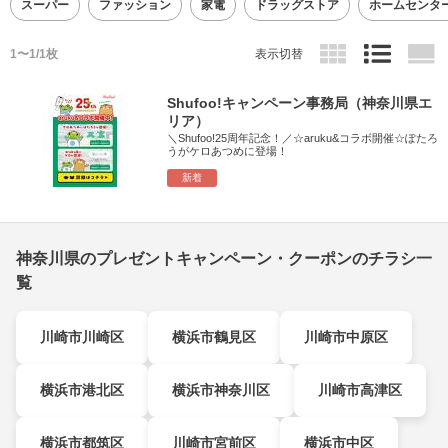
スーパー
ファッション
家電
ドラッグストア
ホームセンタ
1〜1/1枚
表示切替
Shufoo!キャンペーン事務局（神奈川県エ
リア）
＼Shufoo!25周年記念！／☆aruku&コラボ開催☆ぽたろ
うがケロあつめに登場！
新着
神奈川県のプレゼントキャンペーン・クーポンのチラシ一
覧
川崎市川崎区
横浜市鶴見区
川崎市中原区
横浜市港北区
横浜市神奈川区
川崎市高津区
横浜市都筑区
川崎市宮前区
横浜市中区