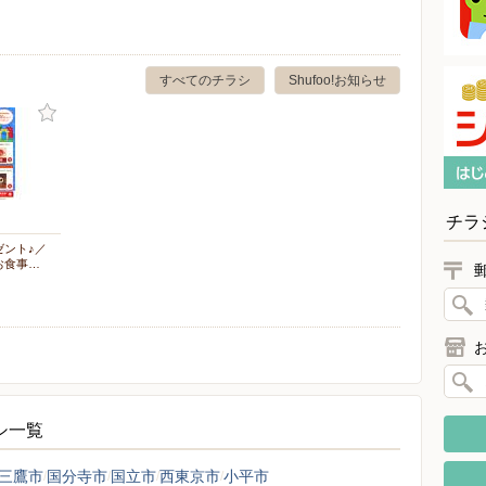
すべてのチラシ
Shufoo!お知らせ
チラ
ゼント♪／
お食事…
ラシ一覧
三鷹市
国分寺市
国立市
西東京市
小平市