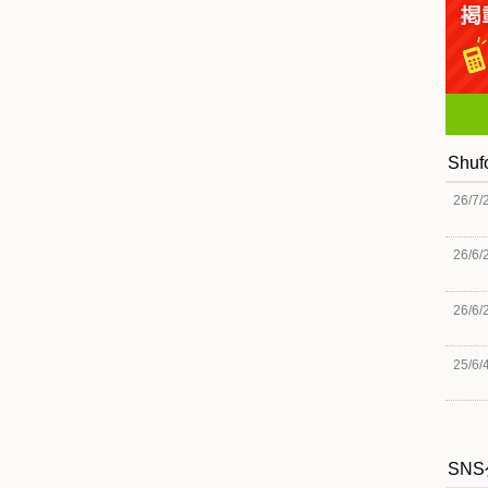
Shu
26/7/
26/6/
26/6/
25/6/
SN