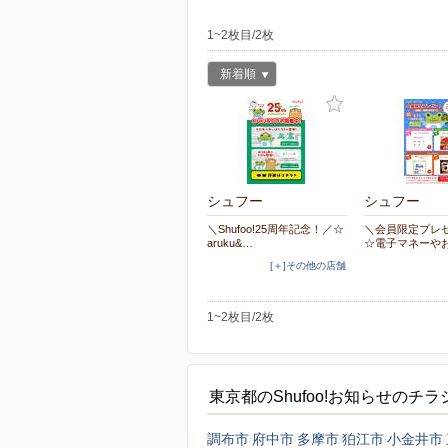
1~2枚目/2枚
新着順
シュフー
シュフー
＼Shufoo!25周年記念！／☆
＼会員限定プレ
aruku&…
☆電子マネーや
[＋]その他の店舗
1~2枚目/2枚
東京都のShufoo!お知らせのチ
調布市
府中市
多摩市
狛江市
小金井市