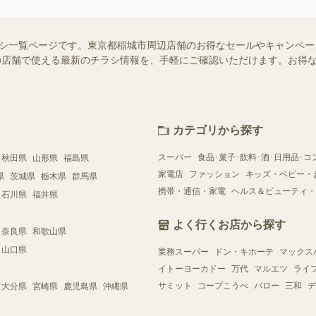
のチラシ一覧ページです。東京都稲城市周辺店舗のお得なセールやキャンペ
お近くの店舗で使える最新のチラシ情報を、手軽にご確認いただけます。お
カテゴリから探す
スーパー
食品･菓子･飲料･酒･日用品･コ
秋田県
山形県
福島県
家電店
ファッション
キッズ・ベビー・
県
茨城県
栃木県
群馬県
携帯・通信・家電
ヘルス＆ビューティ・
石川県
福井県
よく行くお店から探す
奈良県
和歌山県
山口県
業務スーパー
ドン・キホーテ
マックス
イトーヨーカドー
万代
マルエツ
ライ
サミット
コープこうべ
バロー
三和
デ
大分県
宮崎県
鹿児島県
沖縄県