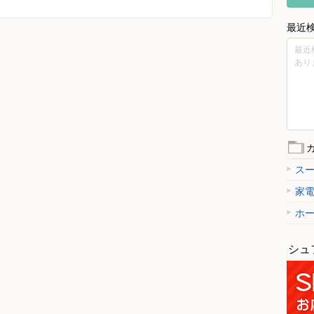
最近
最近
あり
ス
家
ホ
シュ