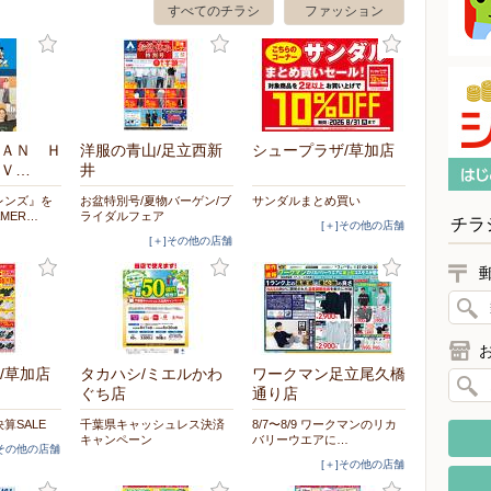
すべてのチラシ
ファッション
ＡＮ Ｈ
洋服の青山/足立西新
シュープラザ/草加店
Ｖ…
井
レンズ』を
お盆特別号/夏物バーゲン/ブ
サンダルまとめ買い
MER…
ライダルフェア
チラ
[＋]その他の店舗
[＋]その他の店舗
/草加店
タカハシ/ミエルかわ
ワークマン足立尾久橋
ぐち店
通り店
算SALE
千葉県キャッシュレス決済
8/7〜8/9 ワークマンのリカ
キャンペーン
バリーウエアに…
]その他の店舗
[＋]その他の店舗