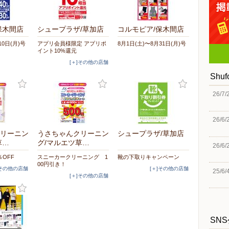
保木間店
シュープラザ/草加店
コルモピア/保木間店
10日(月)号
アプリ会員様限定 アプリポ
8月1日(土)〜8月31日(月)号
イント10%還元
[＋]その他の店舗
Shu
26/7/
26/6/
リーニン
うさちゃんクリーニン
シュープラザ/草加店
草…
グ/マルエツ草…
26/6/
OFF
スニーカークリーニング 1
靴の下取りキャンペーン
00円引き！
]その他の店舗
[＋]その他の店舗
25/6/
[＋]その他の店舗
SN