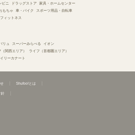
ンビニ
ドラッグストア
家具・ホームセンター
おもちゃ
車・バイク
スポーツ用品・自転車
フィットネス
バリュ
スーパーみらべる
イオン
フ（関西エリア）
ライフ（首都圏エリア）
イリーカナート
せ
Shufoo!とは
方針