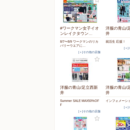
#ワークマン女子イオ
洋服の青山/
ンレイクタウン…
井
8/7〜8/9 ワークマンのリカ
就活生 応援！
バリーウエアに…
[＋
[＋]その他の店舗
洋服の青山/足立西新
洋服の青山/
井
井
Summer SALE MAX50%OF
インフォメーシ
F
[＋
[＋]その他の店舗