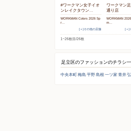
#ワークマン女子イオ
ワークマン足
ンレイクタウン…
通り店
WORKMAN Colors 2026 Sp
WORKMAN 2026 
r…
m…
[＋]その他の店舗
[＋
1~26枚目/26枚
足立区のファッションのチラシ
中央本町
梅島
平野
島根
一ツ家
青井