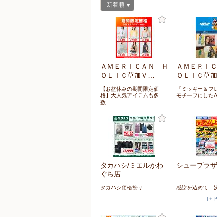
新着順
ＡＭＥＲＩＣＡＮ Ｈ
ＡＭＥＲＩＣ
ＯＬＩＣ草加Ｖ…
ＯＬＩＣ草加
【お盆休みの期間限定価
『ミッキー＆フ
格】大人気アイテムも多
モチーフにしたA
数…
タカハシ/ミエルかわ
シュープラザ
ぐち店
タカハシ価格祭り
感謝を込めて 決
[＋