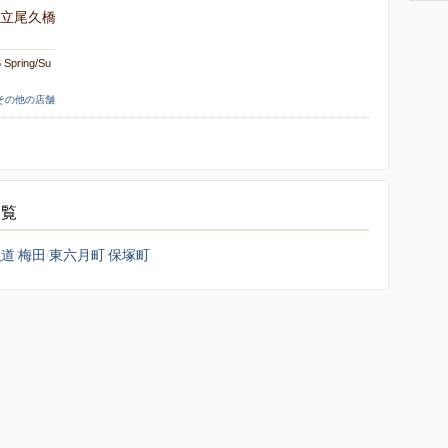
立尾久橋
Spring/Su
]その他の店舗
一覧
弘道
梅田
東六月町
保塚町