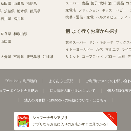
スーパー
食品･菓子･飲料･酒･日用品･コ
秋田県
山形県
福島県
家電店
ファッション
キッズ・ベビー・
県
茨城県
栃木県
群馬県
携帯・通信・家電
ヘルス＆ビューティ・
石川県
福井県
よく行くお店から探す
奈良県
和歌山県
山口県
業務スーパー
ドン・キホーテ
マックス
イトーヨーカドー
万代
マルエツ
ライ
サミット
コープこうべ
バロー
三和
デ
大分県
宮崎県
鹿児島県
沖縄県
「Shufoo!」利用規約
よくあるご質問
ご利用についてのお問い合わ
ュフーポイント会員規約
個人情報の取り扱いについて
個人情報保護
法人のお客様（Shufoo!への掲載について）はこちら
シュフーチラシアプリ
アプリならお気に入りのお店がすぐに見つかる！