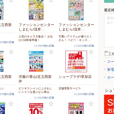
最近
最近
あり
足立西新
ファッションセンター
ファッションセンター
しまむら/浅草…
しまむら/浅草…
人気のキャラ大集合！ お出
可愛いアイテムが盛りだく
かけ&帰省準備！
さん！ ベビー・キッズ…
]その他の店舗
[＋]その他の店舗
[＋]その他の店舗
ス
家
足立西新
洋服の青山/足立西新
シュープラザ/草加店
ホ
井
ョン
ビジネスシーンにふさわし
店舗受取サービス
シュ
いシャツを選ぶなら青山
]その他の店舗
[＋]その他の店舗
[＋]その他の店舗