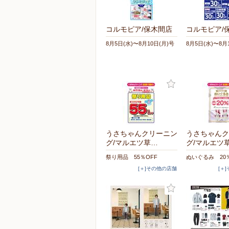
コルモピア/保木間店
コルモピア/
8月5日(水)〜8月10日(月)号
8月5日(水)〜8月
うさちゃんクリーニン
うさちゃんク
グ/マルエツ草…
グ/マルエツ
祭り用品 55％OFF
ぬいぐるみ 20％
[＋]その他の店舗
[＋