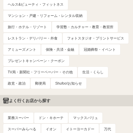
ヘルス&ビューティ・フィットネス
マンション・戸建・リフォーム・レンタル収納
旅行・ホテル・リゾート
学習塾・カルチャー・教育・教習所
レストラン・デリバリー・外食
フォトスタジオ・プリントサービス
アミューズメント
保険・共済・金融
冠婚葬祭・イベント
プレゼントキャンペーン・クーポン
TV局・新聞社・フリーペーパー・その他
生活・くらし
政党・政治
郵便局
Shufoo!お知らせ
よく行くお店から探す
業務スーパー
ドン・キホーテ
マックスバリュ
スーパーみらべる
イオン
イトーヨーカドー
万代