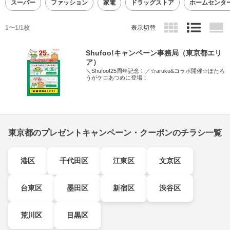
スーパー
ファッション
家電
ドラッグストア
ホームセンタ
1〜1/1枚
表示切替
Shufoo!キャンペーン事務局（東京都エリ
ア）
＼Shufoo!25周年記念！／☆aruku&コラボ開催☆ぽたろ
うがケロあつめに登場！
東京都のプレゼントキャンペーン・クーポンのチラシ一覧
港区
千代田区
江東区
文京区
台東区
墨田区
新宿区
渋谷区
荒川区
目黒区