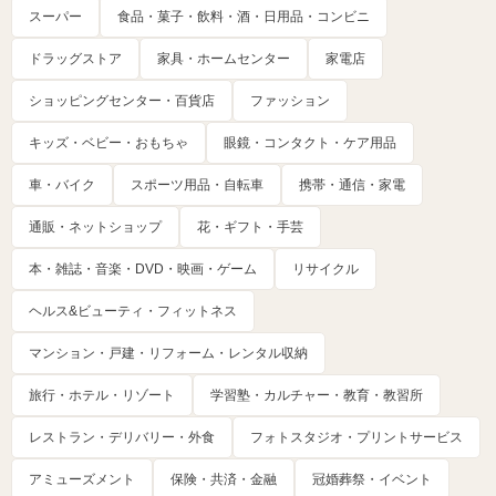
スーパー
食品・菓子・飲料・酒・日用品・コンビニ
ドラッグストア
家具・ホームセンター
家電店
ショッピングセンター・百貨店
ファッション
キッズ・ベビー・おもちゃ
眼鏡・コンタクト・ケア用品
車・バイク
スポーツ用品・自転車
携帯・通信・家電
通販・ネットショップ
花・ギフト・手芸
本・雑誌・音楽・DVD・映画・ゲーム
リサイクル
ヘルス&ビューティ・フィットネス
マンション・戸建・リフォーム・レンタル収納
旅行・ホテル・リゾート
学習塾・カルチャー・教育・教習所
レストラン・デリバリー・外食
フォトスタジオ・プリントサービス
アミューズメント
保険・共済・金融
冠婚葬祭・イベント