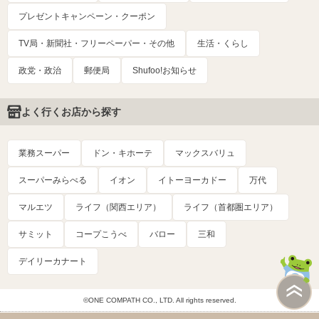
プレゼントキャンペーン・クーポン
TV局・新聞社・フリーペーパー・その他
生活・くらし
政党・政治
郵便局
Shufoo!お知らせ
よく行くお店から探す
業務スーパー
ドン・キホーテ
マックスバリュ
スーパーみらべる
イオン
イトーヨーカドー
万代
マルエツ
ライフ（関西エリア）
ライフ（首都圏エリア）
サミット
コープこうべ
バロー
三和
デイリーカナート
©ONE COMPATH CO., LTD. All rights reserved.