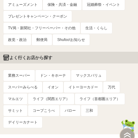
アミューズメント
保険・共済・金融
冠婚葬祭・イベント
プレゼントキャンペーン・クーポン
TV局・新聞社・フリーペーパー・その他
生活・くらし
政党・政治
郵便局
Shufoo!お知らせ
よく行くお店から探す
業務スーパー
ドン・キホーテ
マックスバリュ
スーパーみらべる
イオン
イトーヨーカドー
万代
マルエツ
ライフ（関西エリア）
ライフ（首都圏エリア）
サミット
コープこうべ
バロー
三和
デイリーカナート