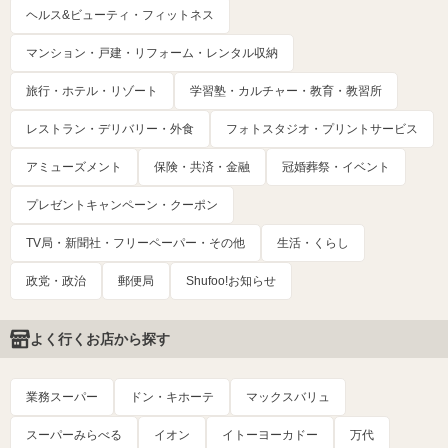
ヘルス&ビューティ・フィットネス
マンション・戸建・リフォーム・レンタル収納
旅行・ホテル・リゾート
学習塾・カルチャー・教育・教習所
レストラン・デリバリー・外食
フォトスタジオ・プリントサービス
アミューズメント
保険・共済・金融
冠婚葬祭・イベント
プレゼントキャンペーン・クーポン
TV局・新聞社・フリーペーパー・その他
生活・くらし
政党・政治
郵便局
Shufoo!お知らせ
よく行くお店から探す
業務スーパー
ドン・キホーテ
マックスバリュ
スーパーみらべる
イオン
イトーヨーカドー
万代