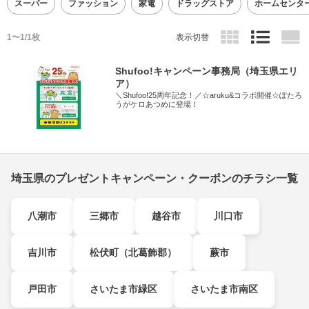
スーパー
ファッション
家電
ドラッグストア
ホームセンタ
1〜1/1枚
表示切替
Shufoo!キャンペーン事務局（埼玉県エリ
ア）
＼Shufoo!25周年記念！／☆aruku&コラボ開催☆ぽたろ
うがケロあつめに登場！
埼玉県のプレゼントキャンペーン・クーポンのチラシ一覧
八潮市
三郷市
越谷市
川口市
吉川市
松伏町（北葛飾郡）
蕨市
戸田市
さいたま市緑区
さいたま市南区