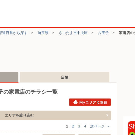
都道府県から探す
>
埼玉県
>
さいたま市中央区
>
八王子
>
家電店の
店舗
子の家電店のチラシ一覧
エリアを絞り込む
1
2
3
4
次ページ
＞