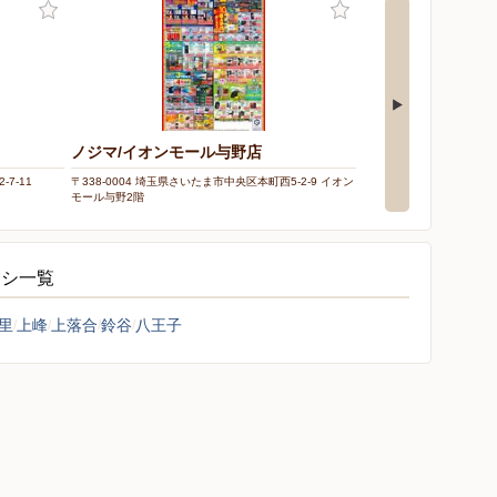
ノジマ/イオンモール与野店
ケーズデンキ/埼大
7-11
〒338-0004 埼玉県さいたま市中央区本町西5-2-9 イオン
〒338-0823 埼玉県さいた
モール与野2階
ラシ一覧
里
上峰
上落合
鈴谷
八王子