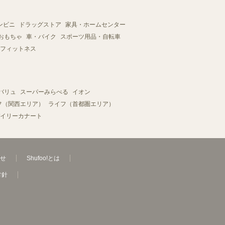
ンビニ
ドラッグストア
家具・ホームセンター
おもちゃ
車・バイク
スポーツ用品・自転車
フィットネス
バリュ
スーパーみらべる
イオン
フ（関西エリア）
ライフ（首都圏エリア）
イリーカナート
せ
Shufoo!とは
方針