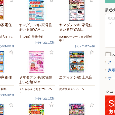
最近
最近
あり
/家電住
ヤマダデンキ/家電住
ヤマダデンキ/家電住
M…
まいる館YAM…
まいる館YAM…
時購入キャン
【RIAIR】衝撃特価
AUREX サマーフェア開催
中！
[＋]その他の店舗
]その他の店舗
[＋]その他の店舗
ス
家
/家電住
ヤマダデンキ/家電住
エディオン/西上尾店
ホ
M…
まいる館YAM…
ー特集
メルちゃんうちわプレゼン
洗濯機キャンペーン
シュ
ト！
]その他の店舗
[＋]その他の店舗