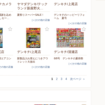
クカメラ
ヤマダデンキ/テック
デンキチ/上尾店
ランド新座野火…
感謝を込め
夏祭りスーパーSALE！
デンキチのハッピーリフォ
しセー…
ーム 夏号
[＋]その他の店舗
[＋]その他の店舗
尾店
デンキチ/上尾店
デンキチ/清瀬店
用エアコン
新製品入れ替えにつきアウ
8/8号 デンキチの夏得祭
トレット大放出
[＋]その他の店舗
]その他の店舗
[＋]その他の店舗
1
2
3
4
次ページ
＞