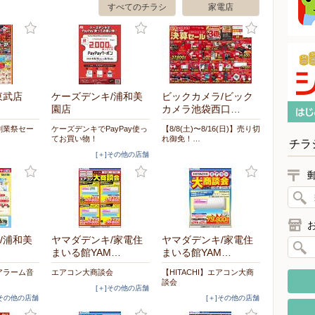
すべてのチラシ
家電店
東武店
ケーズデンキ/浦和美
ビックカメラ/ビック
園店
カメラ池袋西口…
創業祭セー
ケーズデンキでPayPay使っ
【8/8(土)〜8/16(日)】売り切
てお買い物！
れ御免！…
チラ
[＋]その他の店舗
/浦和美
ヤマダデンキ/家電住
ヤマダデンキ/家電住
まいる館YAM…
まいる館YAM…
アラーム音
エアコン大商談会
【HITACHI】エアコン大商
談会
[＋]その他の店舗
]その他の店舗
[＋]その他の店舗