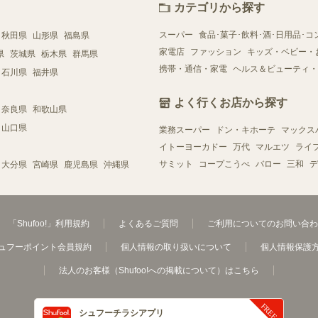
カテゴリから探す
スーパー
食品･菓子･飲料･酒･日用品･コ
秋田県
山形県
福島県
家電店
ファッション
キッズ・ベビー・
県
茨城県
栃木県
群馬県
携帯・通信・家電
ヘルス＆ビューティ・
石川県
福井県
よく行くお店から探す
奈良県
和歌山県
山口県
業務スーパー
ドン・キホーテ
マックス
イトーヨーカドー
万代
マルエツ
ライ
サミット
コープこうべ
バロー
三和
デ
大分県
宮崎県
鹿児島県
沖縄県
「Shufoo!」利用規約
よくあるご質問
ご利用についてのお問い合わ
ュフーポイント会員規約
個人情報の取り扱いについて
個人情報保護
法人のお客様（Shufoo!への掲載について）はこちら
シュフーチラシアプリ