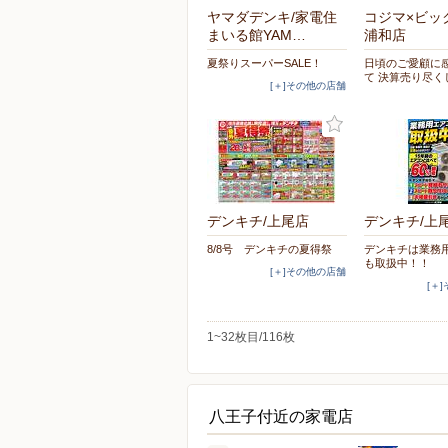
ヤマダデンキ/家電住
コジマ×ビッ
まいる館YAM…
浦和店
夏祭りスーパーSALE！
日頃のご愛顧に
て 決算売り尽く
[＋]その他の店舗
デンキチ/上尾店
デンキチ/上
8/8号 デンキチの夏得祭
デンキチは業務
も取扱中！！
[＋]その他の店舗
[＋
1~32枚目/116枚
八王子付近の家電店