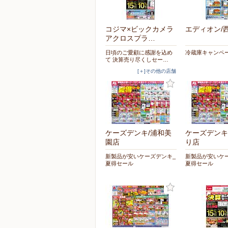
コジマ×ビックカメラ
エディオン/
アクロスプラ…
日頃のご愛顧に感謝を込め
冷蔵庫キャンペ
て 決算売り尽くしセー…
[＋]その他の店舗
ケーズデンキ/浦和美
ケーズデンキ
園店
り店
新製品が安いケーズデンキ_
新製品が安いケ
夏得セール
夏得セール