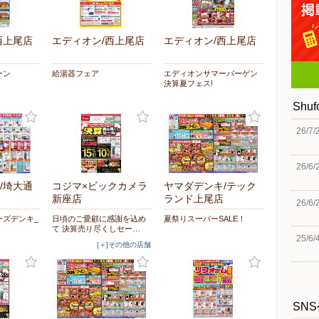
西上尾店
エディオン/西上尾店
エディオン/西上尾店
ーン
給湯器フェア
エディオンサマーバーゲン
決算夏フェス!
Shu
26/7/
26/6/
/埼大通
コジマ×ビックカメラ
ヤマダデンキ/テック
新座店
ランド上尾店
26/6/
ーズデンキ_
日頃のご愛顧に感謝を込め
夏祭りスーパーSALE！
て 決算売り尽くしセー…
25/6/
[＋]その他の店舗
SN