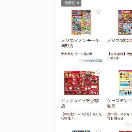
新着順
ノジマ/イオンモール
ノジマ/池袋
与野店
大創業祭セール第2弾
【東京都版】大
ル第2弾
[＋]その他の店舗
ビックカメラ/所沢駅
ケーズデンキ
店
園店
【8/8(土)〜8/16(日)】売り切
熱中症リスクを
れ御免！…
でお知らせ
[＋