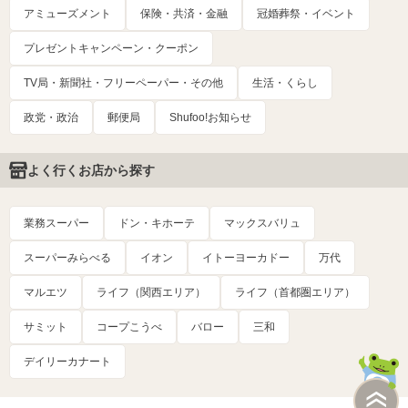
アミューズメント
保険・共済・金融
冠婚葬祭・イベント
プレゼントキャンペーン・クーポン
TV局・新聞社・フリーペーパー・その他
生活・くらし
政党・政治
郵便局
Shufoo!お知らせ
よく行くお店から探す
業務スーパー
ドン・キホーテ
マックスバリュ
スーパーみらべる
イオン
イトーヨーカドー
万代
マルエツ
ライフ（関西エリア）
ライフ（首都圏エリア）
サミット
コープこうべ
バロー
三和
デイリーカナート