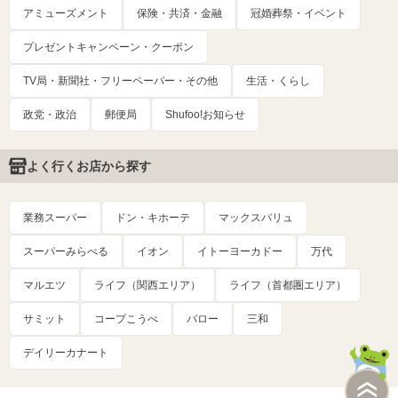
アミューズメント
保険・共済・金融
冠婚葬祭・イベント
プレゼントキャンペーン・クーポン
TV局・新聞社・フリーペーパー・その他
生活・くらし
政党・政治
郵便局
Shufoo!お知らせ
よく行くお店から探す
業務スーパー
ドン・キホーテ
マックスバリュ
スーパーみらべる
イオン
イトーヨーカドー
万代
マルエツ
ライフ（関西エリア）
ライフ（首都圏エリア）
サミット
コープこうべ
バロー
三和
デイリーカナート