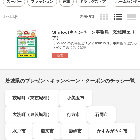
スーパー
ファッション
家電
ドラッグストア
ホームセンタ
1〜1/1枚
表示切替
Shufoo!キャンペーン事務局（茨城県エリ
ア）
＼Shufoo!25周年記念！／☆aruku&コラボ開催☆ぽたろ
うがケロあつめに登場！
新着
茨城県のプレゼントキャンペーン・クーポンのチラシ一覧
茨城町（東茨城郡）
小美玉市
大洗町（東茨城郡）
行方市
石岡市
水戸市
潮来市
鹿嶋市
かすみがうら市