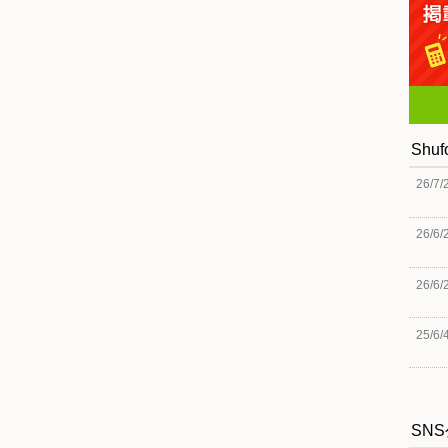
Shu
26/7/
26/6/
26/6/
25/6/
SN