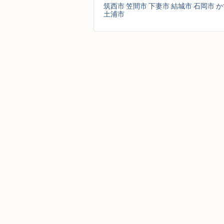
筑西市
笠間市
下妻市
結城市
石岡市
か
土浦市