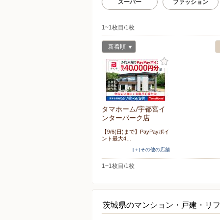
スーパー
ファッション
1~1枚目/1枚
新着順
タマホーム/宇都宮イ
ンターパーク店
【9/6(日)まで】PayPayポイ
ント最大4…
[＋]その他の店舗
1~1枚目/1枚
茨城県のマンション・戸建・リ