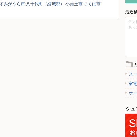
すみがうら市
八千代町（結城郡）
小美玉市
つくば市
最近
最近
あり
ス
家
ホ
シュ