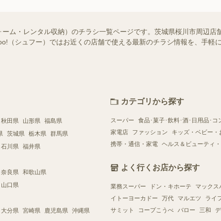
ォーム・レンタル収納）のチラシ一覧ページです。茨城県桜川市周辺店
ufoo!（シュフー）ではお近くの店舗で使える最新のチラシ情報を、手
カテゴリから探す
スーパー
食品･菓子･飲料･酒･日用品･コ
秋田県
山形県
福島県
家電店
ファッション
キッズ・ベビー・
県
茨城県
栃木県
群馬県
携帯・通信・家電
ヘルス＆ビューティ・
石川県
福井県
よく行くお店から探す
奈良県
和歌山県
山口県
業務スーパー
ドン・キホーテ
マックス
イトーヨーカドー
万代
マルエツ
ライ
サミット
コープこうべ
バロー
三和
デ
大分県
宮崎県
鹿児島県
沖縄県