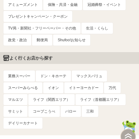
アミューズメント
保険・共済・金融
冠婚葬祭・イベント
プレゼントキャンペーン・クーポン
TV局・新聞社・フリーペーパー・その他
生活・くらし
政党・政治
郵便局
Shufoo!お知らせ
よく行くお店から探す
業務スーパー
ドン・キホーテ
マックスバリュ
スーパーみらべる
イオン
イトーヨーカドー
万代
マルエツ
ライフ（関西エリア）
ライフ（首都圏エリア）
サミット
コープこうべ
バロー
三和
デイリーカナート