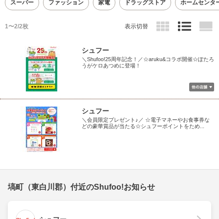
スーパー
ファッション
家電
ドラッグストア
ホームセンタ
1〜2/2枚
表示切替
シュフー
＼Shufoo!25周年記念！／☆aruku&コラボ開催☆ぽたろ
うがケロあつめに登場！
シュフー
＼会員限定プレゼント♪／ ☆電子マネーやお食事券な
どの豪華賞品が当たる☆シュフーポイントをため...
塙町（東白川郡）付近のShufoo!お知らせ