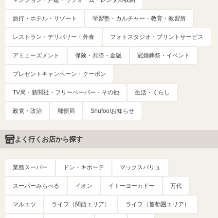
マンション・戸建・リフォーム・レンタル収納
旅行・ホテル・リゾート
学習塾・カルチャー・教育・教習所
レストラン・デリバリー・外食
フォトスタジオ・プリントサービス
アミューズメント
保険・共済・金融
冠婚葬祭・イベント
プレゼントキャンペーン・クーポン
TV局・新聞社・フリーペーパー・その他
生活・くらし
政党・政治
郵便局
Shufoo!お知らせ
よく行くお店から探す
業務スーパー
ドン・キホーテ
マックスバリュ
スーパーみらべる
イオン
イトーヨーカドー
万代
マルエツ
ライフ（関西エリア）
ライフ（首都圏エリア）