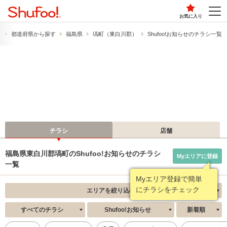
お気に入り
）
都道府県から探す
福島県
塙町（東白川郡）
Shufoo!お知らせのチラシ一覧
チラシ
店舗
福島県東白川郡塙町のShufoo!お知らせのチラシ
Myエリアに登録
一覧
Myエリア登録で簡単
にチラシをチェック
エリアを絞り込む
すべてのチラシ
Shufoo!お知らせ
新着順