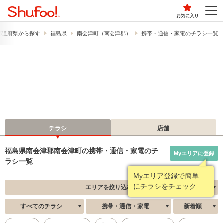
お気に入り
都道府県から探す
福島県
南会津町（南会津郡）
携帯・通信・家電のチラシ一覧
チラシ
店舗
福島県南会津郡南会津町の携帯・通信・家電のチ
Myエリアに登録
ラシ一覧
Myエリア登録で簡単
にチラシをチェック
エリアを絞り込む
すべてのチラシ
携帯・通信・家電
新着順