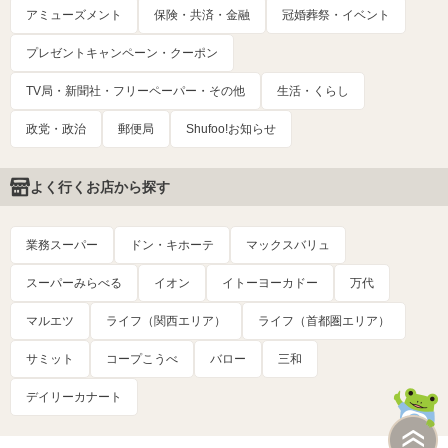
アミューズメント
保険・共済・金融
冠婚葬祭・イベント
プレゼントキャンペーン・クーポン
TV局・新聞社・フリーペーパー・その他
生活・くらし
政党・政治
郵便局
Shufoo!お知らせ
よく行くお店から探す
業務スーパー
ドン・キホーテ
マックスバリュ
スーパーみらべる
イオン
イトーヨーカドー
万代
マルエツ
ライフ（関西エリア）
ライフ（首都圏エリア）
サミット
コープこうべ
バロー
三和
デイリーカナート