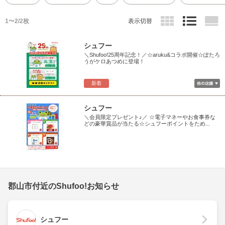
1〜2/2枚
表示切替
シュフー
＼Shufoo!25周年記念！／☆aruku&コラボ開催☆ぽたろ
うがケロあつめに登場！
新着
シュフー
＼会員限定プレゼント♪／ ☆電子マネーやお食事券な
どの豪華賞品が当たる☆シュフーポイントをため...
郡山市付近のShufoo!お知らせ
シュフー