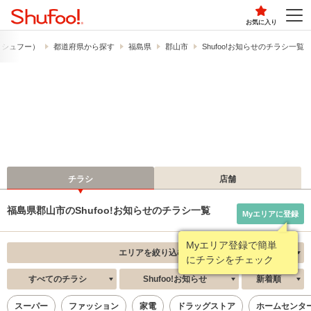
お気に入り
!​（シュフー）
都道府県から探す
福島県
郡山市
Shufoo!お知らせのチラシ一覧
チラシ
店舗
福島県郡山市のShufoo!お知らせのチラシ一覧
Myエリアに登録
Myエリア登録で簡単
エリアを絞り込む
にチラシをチェック
すべてのチラシ
Shufoo!お知らせ
新着順
スーパー
ファッション
家電
ドラッグストア
ホームセンタ