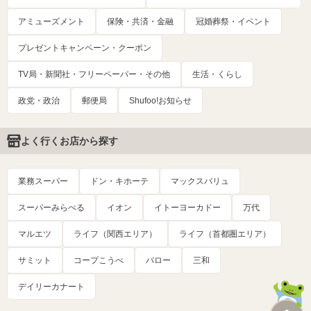
アミューズメント
保険・共済・金融
冠婚葬祭・イベント
プレゼントキャンペーン・クーポン
TV局・新聞社・フリーペーパー・その他
生活・くらし
政党・政治
郵便局
Shufoo!お知らせ
よく行くお店から探す
業務スーパー
ドン・キホーテ
マックスバリュ
スーパーみらべる
イオン
イトーヨーカドー
万代
マルエツ
ライフ（関西エリア）
ライフ（首都圏エリア）
サミット
コープこうべ
バロー
三和
デイリーカナート