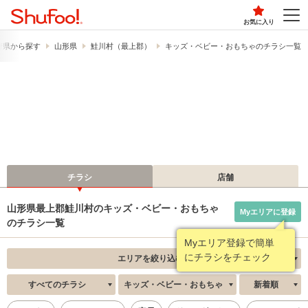
お気に入り
府県から探す
山形県
鮭川村（最上郡）
キッズ・ベビー・おもちゃのチラシ一覧
チラシ
店舗
山形県最上郡鮭川村のキッズ・ベビー・おもちゃ
Myエリアに登録
のチラシ一覧
Myエリア登録で簡単
にチラシをチェック
エリアを絞り込む
すべてのチラシ
キッズ・ベビー・おもちゃ
新着順