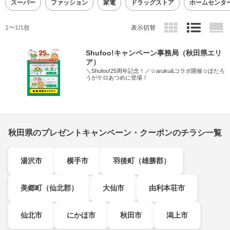
スーパー
ファッション
家電
ドラッグストア
ホームセンタ
1〜1/1枚
表示切替
Shufoo!キャンペーン事務局（秋田県エリ
ア）
＼Shufoo!25周年記念！／☆aruku&コラボ開催☆ぽたろ
うがケロあつめに登場！
秋田県のプレゼントキャンペーン・クーポンのチラシ一覧
湯沢市
横手市
羽後町（雄勝郡）
美郷町（仙北郡）
大仙市
由利本荘市
仙北市
にかほ市
秋田市
潟上市