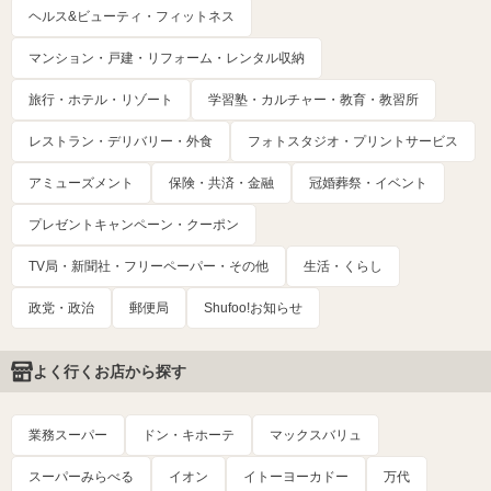
ヘルス&ビューティ・フィットネス
マンション・戸建・リフォーム・レンタル収納
旅行・ホテル・リゾート
学習塾・カルチャー・教育・教習所
レストラン・デリバリー・外食
フォトスタジオ・プリントサービス
アミューズメント
保険・共済・金融
冠婚葬祭・イベント
プレゼントキャンペーン・クーポン
TV局・新聞社・フリーペーパー・その他
生活・くらし
政党・政治
郵便局
Shufoo!お知らせ
よく行くお店から探す
業務スーパー
ドン・キホーテ
マックスバリュ
スーパーみらべる
イオン
イトーヨーカドー
万代