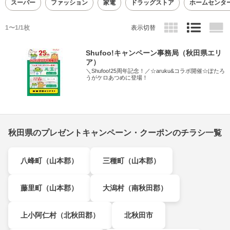
スーパー
ファッション
家電
ドラッグストア
ホームセンタ
1〜1/1枚
表示切替
Shufoo!キャンペーン事務局（秋田県エリ
ア）
＼Shufoo!25周年記念！／☆aruku&コラボ開催☆ぽたろ
うがケロあつめに登場！
秋田県のプレゼントキャンペーン・クーポンのチラシ一覧
八峰町（山本郡）
三種町（山本郡）
藤里町（山本郡）
大潟村（南秋田郡）
上小阿仁村（北秋田郡）
北秋田市