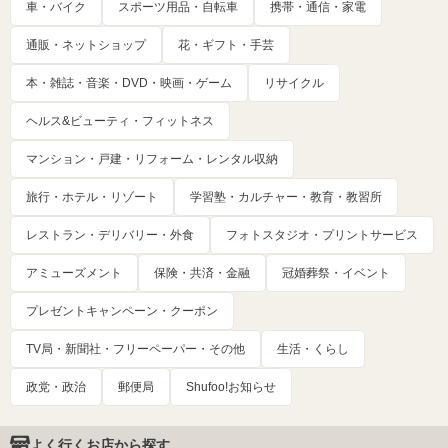
車・バイク
スポーツ用品・自転車
携帯・通信・家電
通販・ネットショップ
花・ギフト・手芸
本・雑誌・音楽・DVD・映画・ゲーム
リサイクル
ヘルス&ビューティ・フィットネス
マンション・戸建・リフォーム・レンタル収納
旅行・ホテル・リゾート
学習塾・カルチャー・教育・教習所
レストラン・デリバリー・外食
フォトスタジオ・プリントサービス
アミューズメント
保険・共済・金融
冠婚葬祭・イベント
プレゼントキャンペーン・クーポン
TV局・新聞社・フリーペーパー・その他
生活・くらし
政党・政治
郵便局
Shufoo!お知らせ
よく行くお店から探す