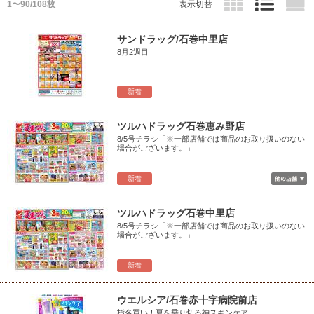
1〜90/108枚
表示切替
サンドラッグ/石巻中里店
8月2週目
新着
ツルハドラッグ石巻恵み野店
8/5号チラシ「※一部店舗では商品のお取り扱いのない
場合がございます。」
新着
ツルハドラッグ石巻中里店
8/5号チラシ「※一部店舗では商品のお取り扱いのない
場合がございます。」
新着
ウエルシア/石巻赤十字病院前店
指名買い！夏を乗り切る神スキンケア