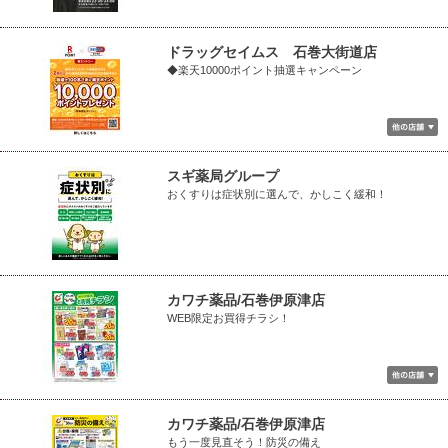
ドラッグセイムス 石巻大街道店
◆楽天10000ポイント抽選キャンペーン
スギ薬局グループ
おくすりは症状別に選んで、かしこく緩和！
カワチ薬品/石巻伊原津店
WEB限定お買得チラシ！
カワチ薬品/石巻伊原津店
もう一度見直そう！防災の備え