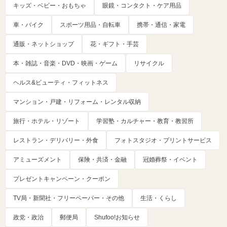
キッズ・ベビー・おもちゃ
眼鏡・コンタクト・ケア用品
車・バイク
スポーツ用品・自転車
携帯・通信・家電
通販・ネットショップ
花・ギフト・手芸
本・雑誌・音楽・DVD・映画・ゲーム
リサイクル
ヘルス&ビューティ・フィットネス
マンション・戸建・リフォーム・レンタル収納
旅行・ホテル・リゾート
学習塾・カルチャー・教育・教習所
レストラン・デリバリー・外食
フォトスタジオ・プリントサービス
アミューズメント
保険・共済・金融
冠婚葬祭・イベント
プレゼントキャンペーン・クーポン
TV局・新聞社・フリーペーパー・その他
生活・くらし
政党・政治
郵便局
Shufoo!お知らせ