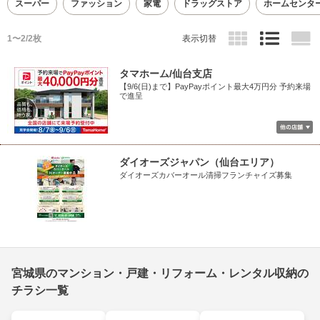
スーパー
ファッション
家電
ドラッグストア
ホームセンタ
1〜2/2枚
表示切替
タマホーム/仙台支店
【9/6(日)まで】PayPayポイント最大4万円分 予約来場
で進呈
ダイオーズジャパン（仙台エリア）
ダイオーズカバーオール清掃フランチャイズ募集
宮城県のマンション・戸建・リフォーム・レンタル収納の
チラシ一覧