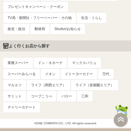
プレゼントキャンペーン・クーポン
TV局・新聞社・フリーペーパー・その他
生活・くらし
政党・政治
郵便局
Shufoo!お知らせ
よく行くお店から探す
業務スーパー
ドン・キホーテ
マックスバリュ
スーパーみらべる
イオン
イトーヨーカドー
万代
マルエツ
ライフ（関西エリア）
ライフ（首都圏エリア）
サミット
コープこうべ
バロー
三和
デイリーカナート
©ONE COMPATH CO., LTD. All rights reserved.