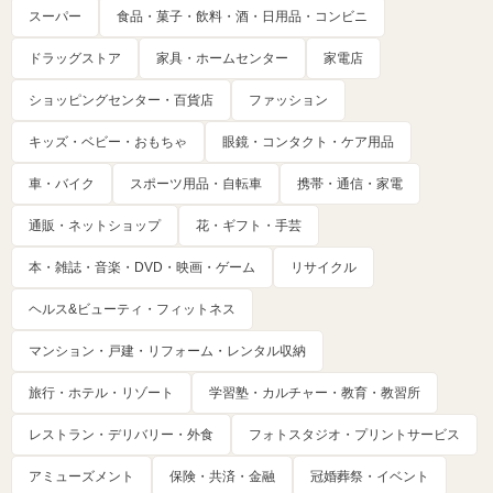
スーパー
食品・菓子・飲料・酒・日用品・コンビニ
ドラッグストア
家具・ホームセンター
家電店
ショッピングセンター・百貨店
ファッション
キッズ・ベビー・おもちゃ
眼鏡・コンタクト・ケア用品
車・バイク
スポーツ用品・自転車
携帯・通信・家電
通販・ネットショップ
花・ギフト・手芸
本・雑誌・音楽・DVD・映画・ゲーム
リサイクル
ヘルス&ビューティ・フィットネス
マンション・戸建・リフォーム・レンタル収納
旅行・ホテル・リゾート
学習塾・カルチャー・教育・教習所
レストラン・デリバリー・外食
フォトスタジオ・プリントサービス
アミューズメント
保険・共済・金融
冠婚葬祭・イベント