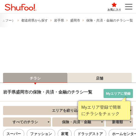
お気に入り
​（シュフー）
都道府県から探す
岩手県
盛岡市
保険・共済・金融のチラシ一覧
チラシ
店舗
岩手県盛岡市の保険・共済・金融のチラシ一覧
Myエリアに登録
Myエリア登録で簡単
エリアを絞り込む
にチラシをチェック
すべてのチラシ
保険・共済・金融
新着順
スーパー
ファッション
家電
ドラッグストア
ホームセンタ