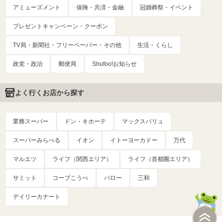
アミューズメント
保険・共済・金融
冠婚葬祭・イベント
プレゼントキャンペーン・クーポン
TV局・新聞社・フリーペーパー・その他
生活・くらし
政党・政治
郵便局
Shufoo!お知らせ
よく行くお店から探す
業務スーパー
ドン・キホーテ
マックスバリュ
スーパーみらべる
イオン
イトーヨーカドー
万代
マルエツ
ライフ（関西エリア）
ライフ（首都圏エリア）
サミット
コープこうべ
バロー
三和
デイリーカナート