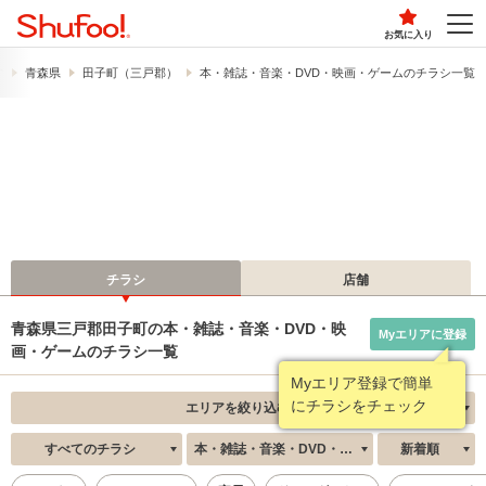
お気に入り
す
青森県
田子町（三戸郡）
本・雑誌・音楽・DVD・映画・ゲームのチラシ一覧
チラシ
店舗
青森県三戸郡田子町の本・雑誌・音楽・DVD・映
Myエリアに登録
画・ゲームのチラシ一覧
Myエリア登録で簡単
にチラシをチェック
エリアを絞り込む
すべてのチラシ
本・雑誌・音楽・DVD・映画・ゲーム
新着順