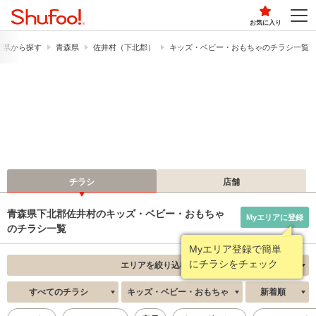
お気に入り
府県から探す
青森県
佐井村（下北郡）
キッズ・ベビー・おもちゃのチラシ一覧
チラシ
店舗
青森県下北郡佐井村のキッズ・ベビー・おもちゃ
Myエリアに登録
のチラシ一覧
Myエリア登録で簡単
にチラシをチェック
エリアを絞り込む
すべてのチラシ
キッズ・ベビー・おもちゃ
新着順