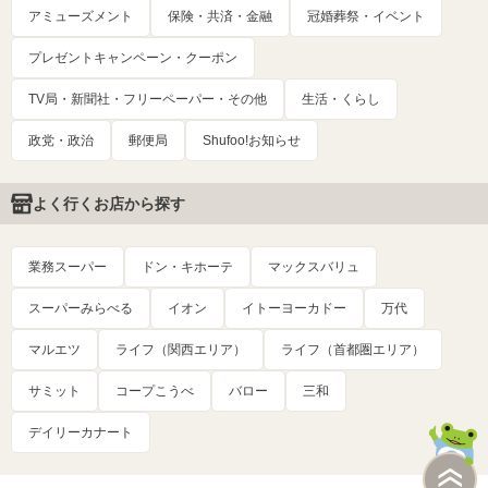
アミューズメント
保険・共済・金融
冠婚葬祭・イベント
プレゼントキャンペーン・クーポン
TV局・新聞社・フリーペーパー・その他
生活・くらし
政党・政治
郵便局
Shufoo!お知らせ
よく行くお店から探す
業務スーパー
ドン・キホーテ
マックスバリュ
スーパーみらべる
イオン
イトーヨーカドー
万代
マルエツ
ライフ（関西エリア）
ライフ（首都圏エリア）
サミット
コープこうべ
バロー
三和
デイリーカナート