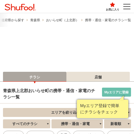
お気に入り
都道府県から探す
青森県
おいらせ町（上北郡）
携帯・通信・家電のチラシ一覧
チラシ
店舗
青森県上北郡おいらせ町の携帯・通信・家電のチ
Myエリアに登録
ラシ一覧
Myエリア登録で簡単
にチラシをチェック
エリアを絞り込む
すべてのチラシ
携帯・通信・家電
新着順