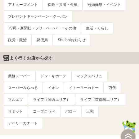
アミューズメント
保険・共済・金融
冠婚葬祭・イベント
プレゼントキャンペーン・クーポン
TV局・新聞社・フリーペーパー・その他
生活・くらし
政党・政治
郵便局
Shufoo!お知らせ
よく行くお店から探す
業務スーパー
ドン・キホーテ
マックスバリュ
スーパーみらべる
イオン
イトーヨーカドー
万代
マルエツ
ライフ（関西エリア）
ライフ（首都圏エリア）
サミット
コープこうべ
バロー
三和
デイリーカナート