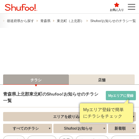
お気に入り
）
都道府県から探す
青森県
東北町（上北郡）
Shufoo!お知らせのチラシ一覧
チラシ
店舗
青森県上北郡東北町のShufoo!お知らせのチラシ
Myエリアに登録
一覧
Myエリア登録で簡単
にチラシをチェック
エリアを絞り込む
すべてのチラシ
Shufoo!お知らせ
新着順