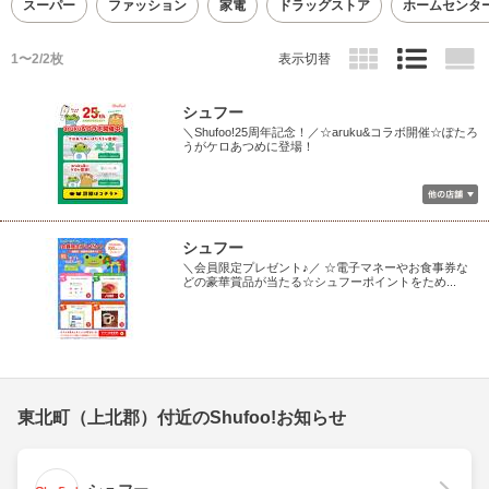
スーパー
ファッション
家電
ドラッグストア
ホームセンタ
1〜2/2枚
表示切替
シュフー
＼Shufoo!25周年記念！／☆aruku&コラボ開催☆ぽたろ
うがケロあつめに登場！
シュフー
＼会員限定プレゼント♪／ ☆電子マネーやお食事券な
どの豪華賞品が当たる☆シュフーポイントをため...
東北町（上北郡）付近のShufoo!お知らせ