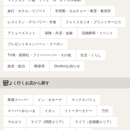
マンション・戸建・リフォーム・レンタル収納
旅行・ホテル・リゾート
学習塾・カルチャー・教育・教習所
レストラン・デリバリー・外食
フォトスタジオ・プリントサービス
アミューズメント
保険・共済・金融
冠婚葬祭・イベント
プレゼントキャンペーン・クーポン
TV局・新聞社・フリーペーパー・その他
生活・くらし
政党・政治
郵便局
Shufoo!お知らせ
よく行くお店から探す
業務スーパー
ドン・キホーテ
マックスバリュ
スーパーみらべる
イオン
イトーヨーカドー
万代
マルエツ
ライフ（関西エリア）
ライフ（首都圏エリア）