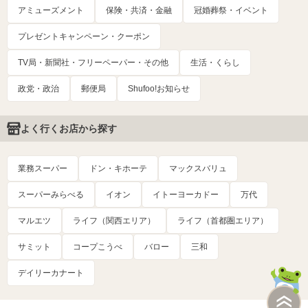
アミューズメント
保険・共済・金融
冠婚葬祭・イベント
プレゼントキャンペーン・クーポン
TV局・新聞社・フリーペーパー・その他
生活・くらし
政党・政治
郵便局
Shufoo!お知らせ
よく行くお店から探す
業務スーパー
ドン・キホーテ
マックスバリュ
スーパーみらべる
イオン
イトーヨーカドー
万代
マルエツ
ライフ（関西エリア）
ライフ（首都圏エリア）
サミット
コープこうべ
バロー
三和
デイリーカナート