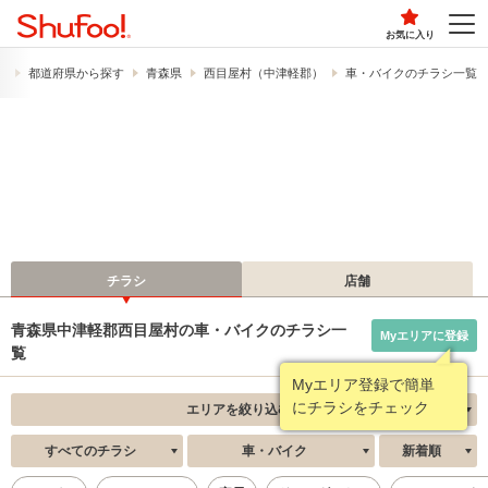
お気に入り
）
都道府県から探す
青森県
西目屋村（中津軽郡）
車・バイクのチラシ一覧
チラシ
店舗
青森県中津軽郡西目屋村の車・バイクのチラシ一
Myエリアに登録
覧
Myエリア登録で簡単
にチラシをチェック
エリアを絞り込む
すべてのチラシ
車・バイク
新着順