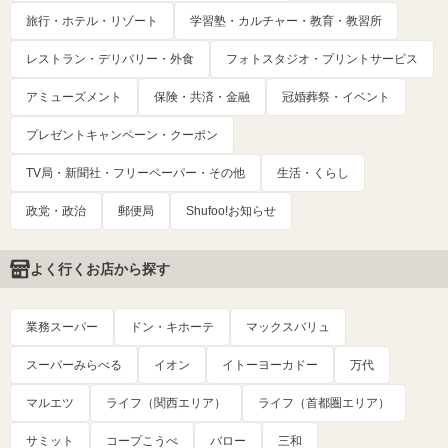
旅行・ホテル・リゾート
学習塾・カルチャー・教育・教習所
レストラン・デリバリー・外食
フォトスタジオ・プリントサービス
アミューズメント
保険・共済・金融
冠婚葬祭・イベント
プレゼントキャンペーン・クーポン
TV局・新聞社・フリーペーパー・その他
生活・くらし
政党・政治
郵便局
Shufoo!お知らせ
よく行くお店から探す
業務スーパー
ドン・キホーテ
マックスバリュ
スーパーみらべる
イオン
イトーヨーカドー
万代
マルエツ
ライフ（関西エリア）
ライフ（首都圏エリア）
サミット
コープこうべ
バロー
三和