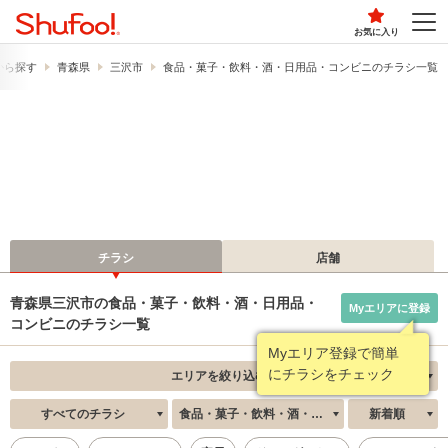
お気に入り
から探す
青森県
三沢市
食品・菓子・飲料・酒・日用品・コンビニのチラシ一覧
チラシ
店舗
青森県三沢市の食品・菓子・飲料・酒・日用品・
Myエリアに登録
コンビニのチラシ一覧
Myエリア登録で簡単
にチラシをチェック
エリアを絞り込む
すべてのチラシ
食品・菓子・飲料・酒・日用品・コンビニ
新着順