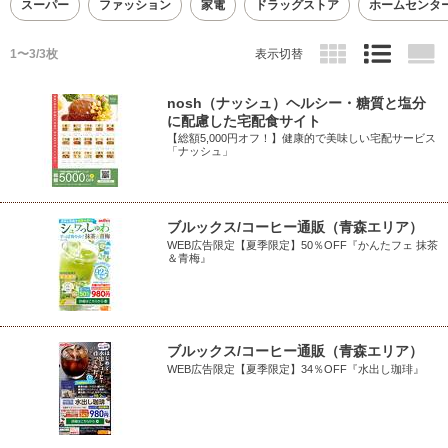
スーパー
ファッション
家電
ドラッグストア
ホームセンタ
1〜3/3枚
表示切替
nosh（ナッシュ）ヘルシー・糖質と塩分
に配慮した宅配食サイト
【総額5,000円オフ！】健康的で美味しい宅配サービス
「ナッシュ」
ブルックス/コーヒー通販（青森エリア）
WEB広告限定【夏季限定】50％OFF『かんたフェ 抹茶
＆青梅』
ブルックス/コーヒー通販（青森エリア）
WEB広告限定【夏季限定】34％OFF『水出し珈琲』