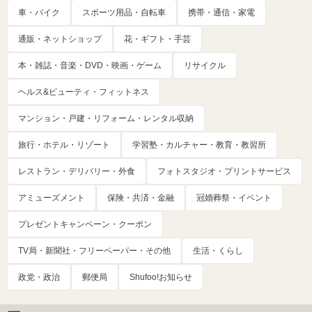
車・バイク
スポーツ用品・自転車
携帯・通信・家電
通販・ネットショップ
花・ギフト・手芸
本・雑誌・音楽・DVD・映画・ゲーム
リサイクル
ヘルス&ビューティ・フィットネス
マンション・戸建・リフォーム・レンタル収納
旅行・ホテル・リゾート
学習塾・カルチャー・教育・教習所
レストラン・デリバリー・外食
フォトスタジオ・プリントサービス
アミューズメント
保険・共済・金融
冠婚葬祭・イベント
プレゼントキャンペーン・クーポン
TV局・新聞社・フリーペーパー・その他
生活・くらし
政党・政治
郵便局
Shufoo!お知らせ