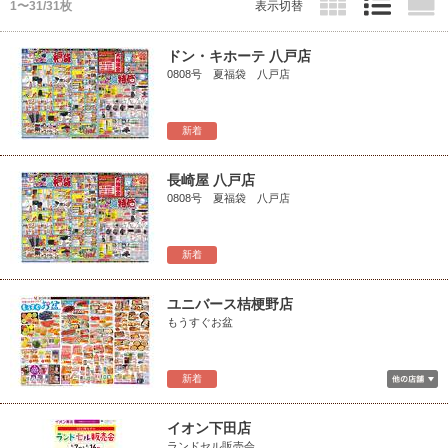
1〜31/31枚
表示切替
ドン・キホーテ 八戸店
0808号 夏福袋 八戸店
新着
長崎屋 八戸店
0808号 夏福袋 八戸店
新着
ユニバース桔梗野店
もうすぐお盆
新着
イオン下田店
ランドセル販売会