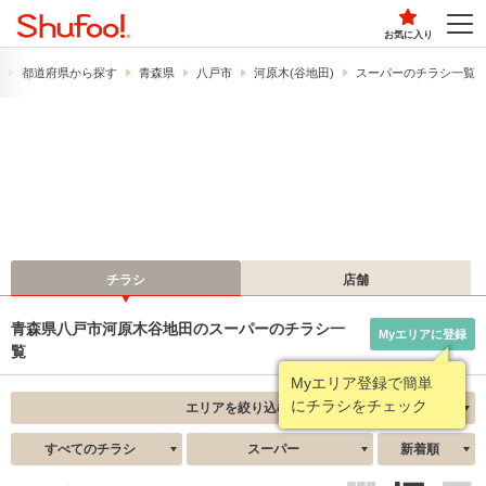
お気に入り
都道府県から探す
青森県
八戸市
河原木(谷地田)
スーパーのチラシ一覧
チラシ
店舗
青森県八戸市河原木谷地田のスーパーのチラシ一
Myエリアに登録
覧
Myエリア登録で簡単
にチラシをチェック
エリアを絞り込む
すべてのチラシ
スーパー
新着順