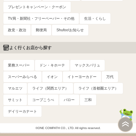
プレゼントキャンペーン・クーポン
TV局・新聞社・フリーペーパー・その他
生活・くらし
政党・政治
郵便局
Shufoo!お知らせ
よく行くお店から探す
業務スーパー
ドン・キホーテ
マックスバリュ
スーパーみらべる
イオン
イトーヨーカドー
万代
マルエツ
ライフ（関西エリア）
ライフ（首都圏エリア）
サミット
コープこうべ
バロー
三和
デイリーカナート
©ONE COMPATH CO., LTD. All rights reserved.