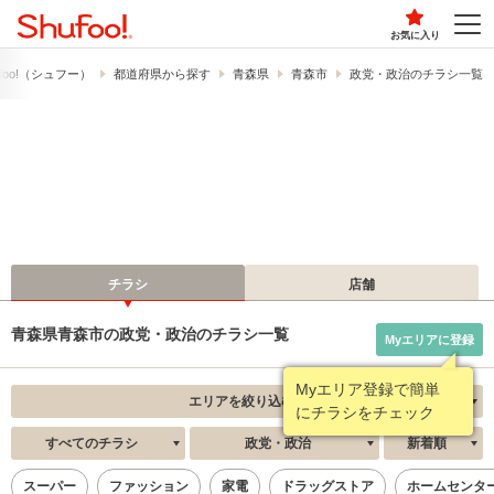
お気に入り
foo!​（シュフー）
都道府県から探す
青森県
青森市
政党・政治のチラシ一覧
チラシ
店舗
青森県青森市の政党・政治のチラシ一覧
Myエリアに登録
Myエリア登録で簡単
エリアを絞り込む
にチラシをチェック
すべてのチラシ
政党・政治
新着順
スーパー
ファッション
家電
ドラッグストア
ホームセンタ