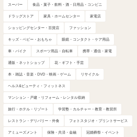
スーパー
食品・菓子・飲料・酒・日用品・コンビニ
ドラッグストア
家具・ホームセンター
家電店
ショッピングセンター・百貨店
ファッション
キッズ・ベビー・おもちゃ
眼鏡・コンタクト・ケア用品
車・バイク
スポーツ用品・自転車
携帯・通信・家電
通販・ネットショップ
花・ギフト・手芸
本・雑誌・音楽・DVD・映画・ゲーム
リサイクル
ヘルス&ビューティ・フィットネス
マンション・戸建・リフォーム・レンタル収納
旅行・ホテル・リゾート
学習塾・カルチャー・教育・教習所
レストラン・デリバリー・外食
フォトスタジオ・プリントサービス
アミューズメント
保険・共済・金融
冠婚葬祭・イベント