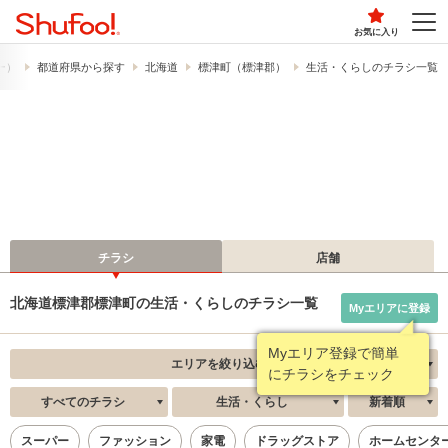
お気に入り
フー）
都道府県から探す
北海道
標津町（標津郡）
生活・くらしのチラシ一覧
チラシ
店舗
北海道標津郡標津町の生活・くらしのチラシ一覧
Myエリアに登録
Myエリア登録で簡単
エリアを絞り込む
にチラシをチェック
すべてのチラシ
生活・くらし
新着順
スーパー
ファッション
家電
ドラッグストア
ホームセンタ