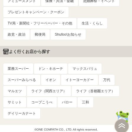
アミューズメント
保険・共済・金融
冠婚葬祭・イベント
プレゼントキャンペーン・クーポン
TV局・新聞社・フリーペーパー・その他
生活・くらし
政党・政治
郵便局
Shufoo!お知らせ
よく行くお店から探す
業務スーパー
ドン・キホーテ
マックスバリュ
スーパーみらべる
イオン
イトーヨーカドー
万代
マルエツ
ライフ（関西エリア）
ライフ（首都圏エリア）
サミット
コープこうべ
バロー
三和
デイリーカナート
©ONE COMPATH CO., LTD. All rights reserved.