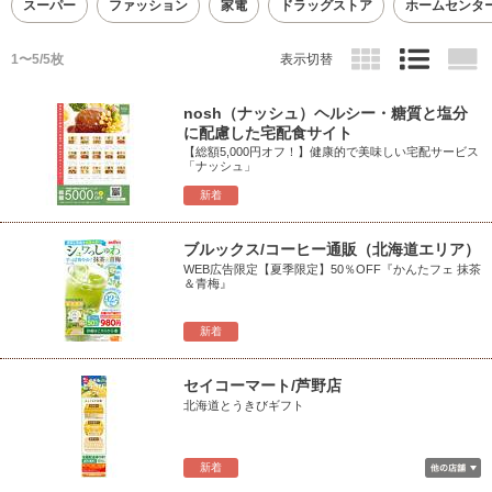
スーパー
ファッション
家電
ドラッグストア
ホームセンタ
1〜5/5枚
表示切替
nosh（ナッシュ）ヘルシー・糖質と塩分
に配慮した宅配食サイト
【総額5,000円オフ！】健康的で美味しい宅配サービス
「ナッシュ」
新着
ブルックス/コーヒー通販（北海道エリア）
WEB広告限定【夏季限定】50％OFF『かんたフェ 抹茶
＆青梅』
新着
セイコーマート/芦野店
北海道とうきびギフト
新着