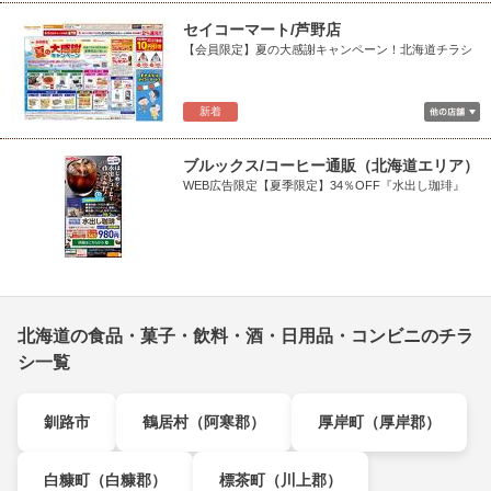
セイコーマート/芦野店
【会員限定】夏の大感謝キャンペーン！北海道チラシ
新着
ブルックス/コーヒー通販（北海道エリア）
WEB広告限定【夏季限定】34％OFF『水出し珈琲』
北海道の食品・菓子・飲料・酒・日用品・コンビニのチラ
シ一覧
釧路市
鶴居村（阿寒郡）
厚岸町（厚岸郡）
白糠町（白糠郡）
標茶町（川上郡）