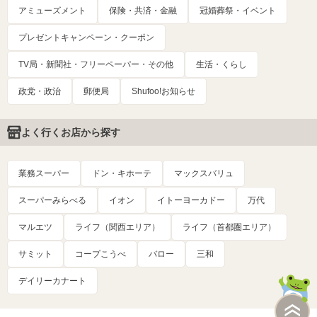
アミューズメント
保険・共済・金融
冠婚葬祭・イベント
プレゼントキャンペーン・クーポン
TV局・新聞社・フリーペーパー・その他
生活・くらし
政党・政治
郵便局
Shufoo!お知らせ
よく行くお店から探す
業務スーパー
ドン・キホーテ
マックスバリュ
スーパーみらべる
イオン
イトーヨーカドー
万代
マルエツ
ライフ（関西エリア）
ライフ（首都圏エリア）
サミット
コープこうべ
バロー
三和
デイリーカナート