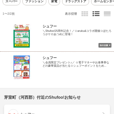
スーパー
ファッション
家電
ドラッグストア
ホームセンタ
1〜2/2枚
表示切替
シュフー
＼Shufoo!25周年記念！／☆aruku&コラボ開催☆ぽたろ
うがケロあつめに登場！
シュフー
＼会員限定プレゼント♪／ ☆電子マネーやお食事券な
どの豪華賞品が当たる☆シュフーポイントをため...
芽室町（河西郡）付近のShufoo!お知らせ