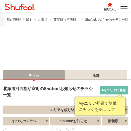
お気に入り
）
都道府県から探す
北海道
芽室町（河西郡）
Shufoo!お知らせのチラシ一覧
チラシ
店舗
北海道河西郡芽室町のShufoo!お知らせのチラシ
Myエリアに登録
一覧
Myエリア登録で簡単
にチラシをチェック
エリアを絞り込む
すべてのチラシ
Shufoo!お知らせ
新着順