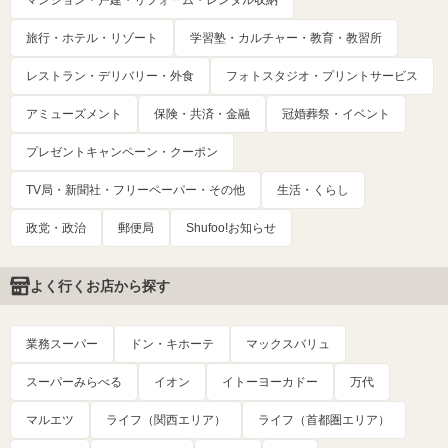
マンション・戸建・リフォーム・レンタル収納
旅行・ホテル・リゾート
学習塾・カルチャー・教育・教習所
レストラン・デリバリー・外食
フォトスタジオ・プリントサービス
アミューズメント
保険・共済・金融
冠婚葬祭・イベント
プレゼントキャンペーン・クーポン
TV局・新聞社・フリーペーパー・その他
生活・くらし
政党・政治
郵便局
Shufoo!お知らせ
よく行くお店から探す
業務スーパー
ドン・キホーテ
マックスバリュ
スーパーみらべる
イオン
イトーヨーカドー
万代
マルエツ
ライフ（関西エリア）
ライフ（首都圏エリア）