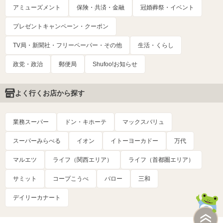
アミューズメント
保険・共済・金融
冠婚葬祭・イベント
プレゼントキャンペーン・クーポン
TV局・新聞社・フリーペーパー・その他
生活・くらし
政党・政治
郵便局
Shufoo!お知らせ
よく行くお店から探す
業務スーパー
ドン・キホーテ
マックスバリュ
スーパーみらべる
イオン
イトーヨーカドー
万代
マルエツ
ライフ（関西エリア）
ライフ（首都圏エリア）
サミット
コープこうべ
バロー
三和
デイリーカナート