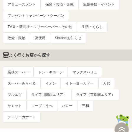
アミューズメント
保険・共済・金融
冠婚葬祭・イベント
プレゼントキャンペーン・クーポン
TV局・新聞社・フリーペーパー・その他
生活・くらし
政党・政治
郵便局
Shufoo!お知らせ
よく行くお店から探す
業務スーパー
ドン・キホーテ
マックスバリュ
スーパーみらべる
イオン
イトーヨーカドー
万代
マルエツ
ライフ（関西エリア）
ライフ（首都圏エリア）
サミット
コープこうべ
バロー
三和
デイリーカナート