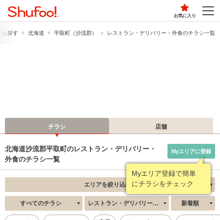
お気に入り
から探す
北海道
平取町（沙流郡）
レストラン・デリバリー・外食のチラシ一覧
チラシ
店舗
北海道沙流郡平取町のレストラン・デリバリー・
Myエリアに登録
外食のチラシ一覧
Myエリア登録で簡単
にチラシをチェック
エリアを絞り込む
すべてのチラシ
レストラン・デリバリー・外食
新着順