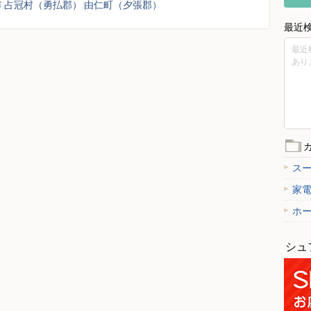
市
占冠村（勇払郡）
由仁町（夕張郡）
最近
最近
あり
ス
家
ホ
シュ