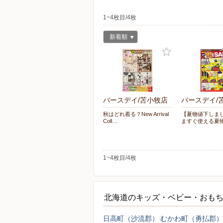
1~4枚目/4枚
新着順
バースデイ/苫小牧店
バースデイ/
秋はどれ着る？New Arrival
【夏物値下しま
Coll…
ますぐ使える夏
1~4枚目/4枚
北海道のキッズ・ベビー・おも
日高町（沙流郡）
むかわ町（勇払郡）