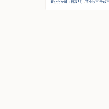
新ひだか町（日高郡）
苫小牧市
千歳