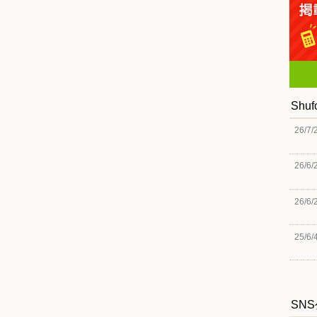
Shu
26/7/
26/6/
26/6/
25/6/
SN