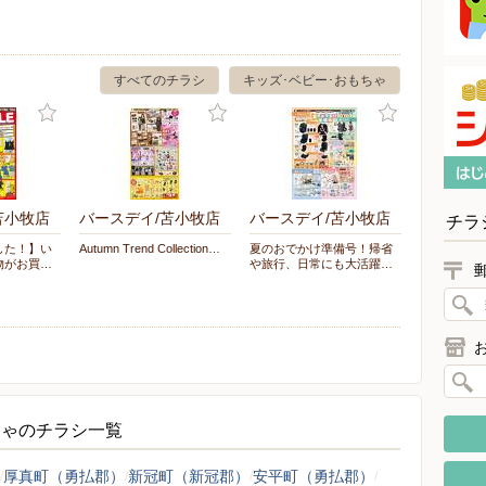
すべてのチラシ
キッズ･ベビー･おもちゃ
苫小牧店
バースデイ/苫小牧店
バースデイ/苫小牧店
チラ
した！】い
Autumn Trend Collection…
夏のおでかけ準備号！帰省
物がお買…
や旅行、日常にも大活躍…
ちゃのチラシ一覧
厚真町（勇払郡）
新冠町（新冠郡）
安平町（勇払郡）