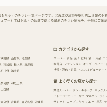
おもちゃ）のチラシ一覧ページです。北海道沙流郡平取町周辺店舗のお
o!（シュフー）ではお近くの店舗で使える最新のチラシ情報を、手軽にご
カテゴリから探す
スーパー
食品･菓子･飲料･酒･日用品･コ
秋田県
山形県
福島県
家電店
ファッション
キッズ・ベビー・
県
茨城県
栃木県
群馬県
携帯・通信・家電
ヘルス＆ビューティ・
石川県
福井県
よく行くお店から探す
奈良県
和歌山県
山口県
業務スーパー
ドン・キホーテ
マックス
イトーヨーカドー
万代
マルエツ
ライ
サミット
コープこうべ
バロー
三和
デ
大分県
宮崎県
鹿児島県
沖縄県