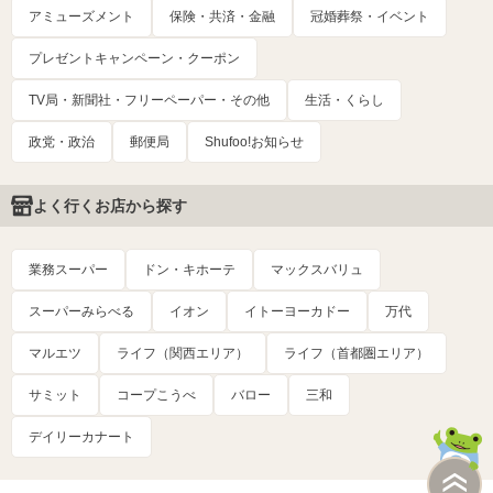
アミューズメント
保険・共済・金融
冠婚葬祭・イベント
プレゼントキャンペーン・クーポン
TV局・新聞社・フリーペーパー・その他
生活・くらし
政党・政治
郵便局
Shufoo!お知らせ
よく行くお店から探す
業務スーパー
ドン・キホーテ
マックスバリュ
スーパーみらべる
イオン
イトーヨーカドー
万代
マルエツ
ライフ（関西エリア）
ライフ（首都圏エリア）
サミット
コープこうべ
バロー
三和
デイリーカナート